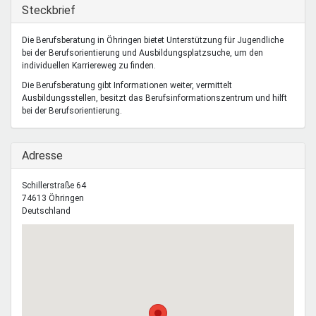
Mentoren & Projekte
Ausblenden
Steckbrief
Die Berufsberatung in Öhringen bietet Unterstützung für Jugendliche
bei der Berufsorientierung und Ausbildungsplatzsuche, um den
Schule & Beruf
individuellen Karriereweg zu finden.
Die Berufsberatung gibt Informationen weiter, vermittelt
Ausbildungsstellen, besitzt das Berufsinformationszentrum und hilft
Demokratie & Beteiligung
bei der Berufsorientierung.
Ausblenden
Adresse
Schillerstraße 64
74613
Öhringen
Deutschland