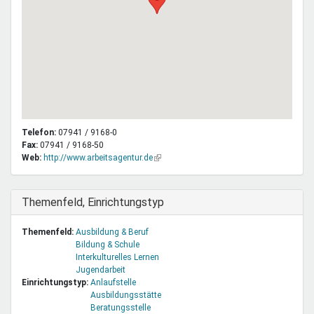
Telefon:
07941 / 9168-0
Fax:
07941 / 9168-50
Web:
http://www.arbeitsagentur.de
(Link
ist
extern)
Ausblenden
Themenfeld, Einrichtungstyp
Themenfeld:
Ausbildung & Beruf
Bildung & Schule
Interkulturelles Lernen
Jugendarbeit
Einrichtungstyp:
Anlaufstelle
Ausbildungsstätte
Beratungsstelle