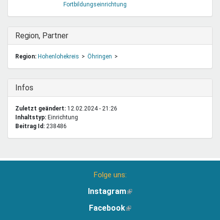
Fortbildungseinrichtung
Ausblenden
Region, Partner
Region:
Hohenlohekreis
Öhringen
Ausblenden
Infos
Zuletzt geändert:
12.02.2024 - 21:26
Inhaltstyp:
einrichtung
Beitrag Id:
238486
Folge uns:
Instagram
(Link
ist
Facebook
(Link
extern)
ist