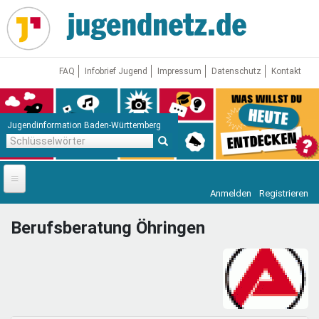
Direkt
zum
Inhalt
FAQ
Infobrief Jugend
Impressum
Datenschutz
Kontakt
Jugendinformation Baden-Württemberg
Schlüsselwörter
Anmelden
Registrieren
Startseite
Berufsberatung Öhringen
News
Jugendnetz
Freizeit & Reisen
Vor Ort