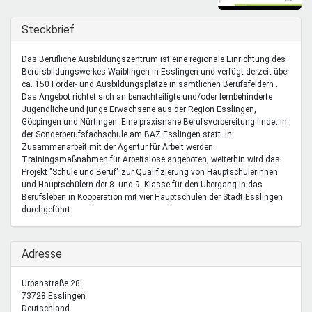
Mentoren & Projekte
Ausblenden
Steckbrief
Schule & Beruf
Das Berufliche Ausbildungszentrum ist eine regionale Einrichtung des
Berufsbildungswerkes Waiblingen in Esslingen und verfügt derzeit über
ca. 150 Förder- und Ausbildungsplätze in sämtlichen Berufsfeldern .
Das Angebot richtet sich an benachteiligte und/oder lernbehinderte
Demokratie & Beteiligung
Jugendliche und junge Erwachsene aus der Region Esslingen,
Göppingen und Nürtingen. Eine praxisnahe Berufsvorbereitung findet in
der Sonderberufsfachschule am BAZ Esslingen statt. In
Zusammenarbeit mit der Agentur für Arbeit werden
Trainingsmaßnahmen für Arbeitslose angeboten, weiterhin wird das
Projekt "Schule und Beruf" zur Qualifizierung von Hauptschülerinnen
und Hauptschülern der 8. und 9. Klasse für den Übergang in das
Berufsleben in Kooperation mit vier Hauptschulen der Stadt Esslingen
durchgeführt.
Ausblenden
Adresse
Urbanstraße 28
73728
Esslingen
Deutschland