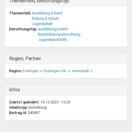
Ausblenden
Themenfeld, Einrichtungstyp
Themenfeld:
Ausbildung & Beruf
Bildung & Schule
Jugendarbeit
Einrichtungstyp:
Ausbildungsstätte
Berufsbildungseinrichtung
Jugendberufshilfe
Ausblenden
Region, Partner
Region:
Esslingen
Esslingen a.N.
Innenstadt
Ausblenden
Infos
Zuletzt geändert:
18.12.2023 - 13:22
Inhaltstyp:
einrichtung
Beitrag Id:
240497