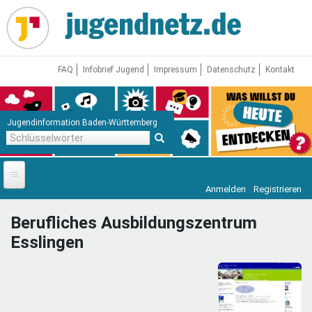
Direkt
zum
Inhalt
FAQ
Infobrief Jugend
Impressum
Datenschutz
Kontakt
Jugendinformation Baden-Württemberg
Schlüsselwörter
Anmelden
Registrieren
Startseite
Berufliches Ausbildungszentrum
News
Esslingen
Jugendnetz
Freizeit & Reisen
Vor Ort