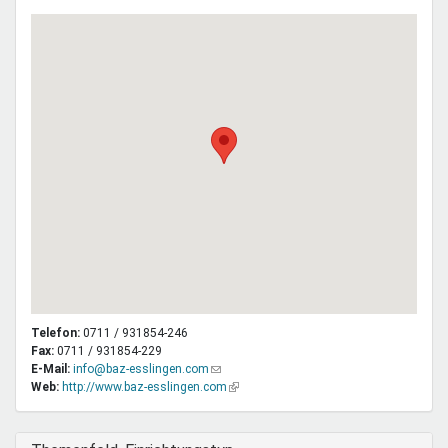
Telefon:
0711 / 931854-246
Fax:
0711 / 931854-229
E-Mail:
info@baz-esslingen.com
(Link
Web:
http://www.baz-esslingen.com
sendet
(Link
E-
ist
Mail)
extern)