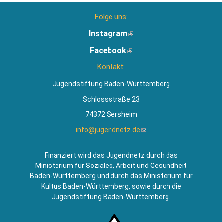
Folge uns:
Instagram
(Link
ist
Facebook
(Link
extern)
ist
Kontakt:
extern)
Jugendstiftung Baden-Württemberg
Schlossstraße 23
74372 Sersheim
info@jugendnetz.de
(Link
sendet
E-
Finanziert wird das Jugendnetz durch das
Mail)
Ministerium für Soziales, Arbeit und Gesundheit
Baden-Württemberg und durch das Ministerium für
Kultus Baden-Württemberg, sowie durch die
Jugendstiftung Baden-Württemberg.