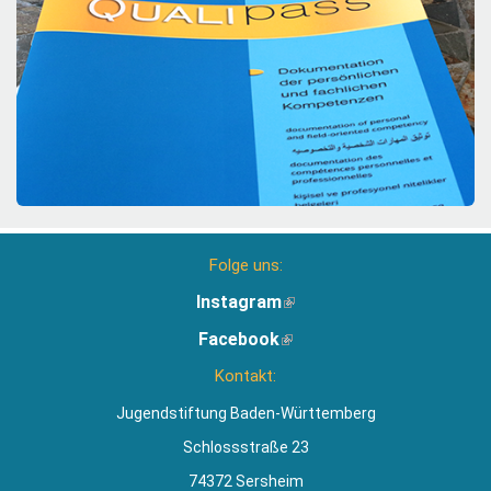
Mentoren & Projekte
Schule & Beruf
Demokratie & Beteiligung
Folge uns:
Instagram
(Link
ist
Facebook
(Link
extern)
ist
Kontakt:
extern)
Jugendstiftung Baden-Württemberg
Schlossstraße 23
74372 Sersheim