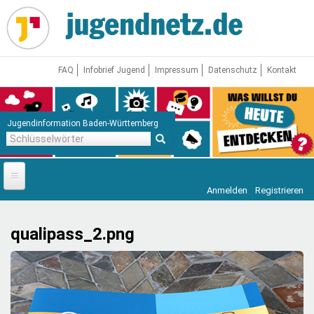
Direkt
zum
Inhalt
FAQ
Infobrief Jugend
Impressum
Datenschutz
Kontakt
Jugendinformation Baden-Württemberg
Schlüsselwörter
Anmelden
Registrieren
Startseite
News
qualipass_2.png
Jugendnetz
Freizeit & Reisen
Vor Ort