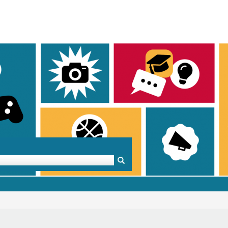
Mentoren & Projekte
Schule & Beruf
Demok
Projekte
Schulen in BW
Demok