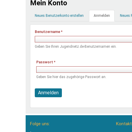
Mein Konto
Ferienfreizeiten
Primäre
Sprung ins Ausland
Neues Benutzerkonto erstellen
Anmelden
(aktiver
Neues 
Reiter
Reiter)
Benutzername
*
Geben Sie Ihren Jugendnetz.de-Benutzernamen ein.
Passwort
*
Geben Sie hier das zugehörige Passwort an.
Anmelden
Folge uns:
Kontakt