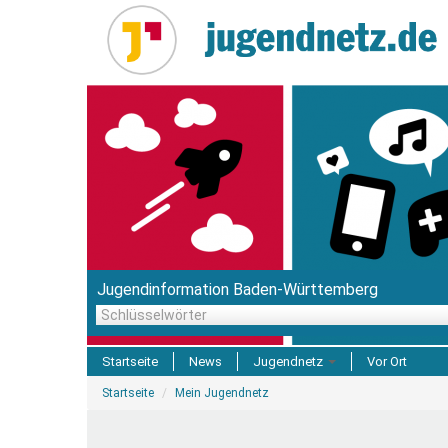
Direkt
zum
Inhalt
Jugendinformation Baden-Württemberg
Schlüsselwörter
Startseite
News
Jugendnetz
Vor Ort
Sie
Freizeit & Reisen
Startseite
Mein Jugendnetz
sind
hier
Einrichtungen