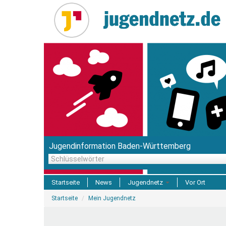
Direkt
zum
Inhalt
Jugendinformation Baden-Württemberg
Schlüsselwörter
Startseite
News
Jugendnetz
Vor Ort
Sie
Freizeit & Reisen
Startseite
Mein Jugendnetz
sind
hier
Einrichtungen