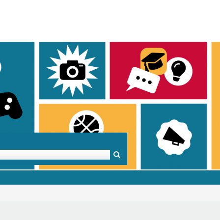
Mentoren & Projekte
Schule & Beruf
Demok
Projekte
Schulen in BW
Demok