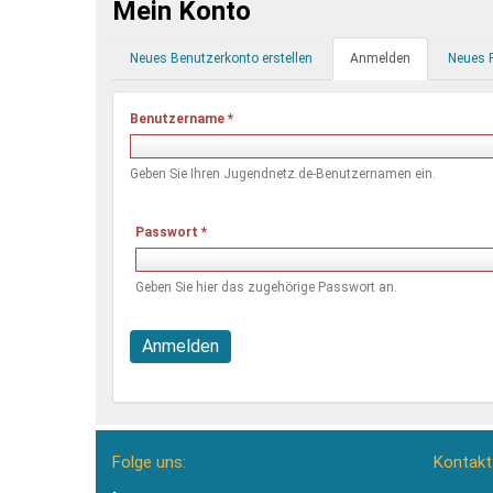
Mein Konto
Ferienfreizeiten
Primäre
Sprung ins Ausland
Neues Benutzerkonto erstellen
Anmelden
(aktiver
Neues 
Reiter
Reiter)
Benutzername
*
Geben Sie Ihren Jugendnetz.de-Benutzernamen ein.
Passwort
*
Geben Sie hier das zugehörige Passwort an.
Anmelden
Folge uns:
Kontakt