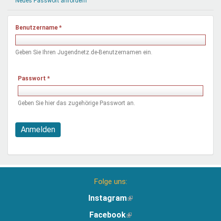
Neues Passwort anfordern
Mentoren & Projekte
Benutzername
*
Schule & Beruf
Geben Sie Ihren Jugendnetz.de-Benutzernamen ein.
Demokratie & Beteiligung
Passwort
*
Geben Sie hier das zugehörige Passwort an.
Anmelden
Folge uns:
Instagram
(Link
ist
Facebook
(Link
extern)