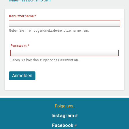
Neues Passwort anfordern
Mentoren & Projekte
Benutzername
*
Schule & Beruf
Geben Sie Ihren Jugendnetz.de-Benutzernamen ein.
Demokratie & Beteiligung
Passwort
*
Geben Sie hier das zugehörige Passwort an.
Anmelden
Folge uns:
Instagram
(Link
ist
Facebook
(Link
extern)