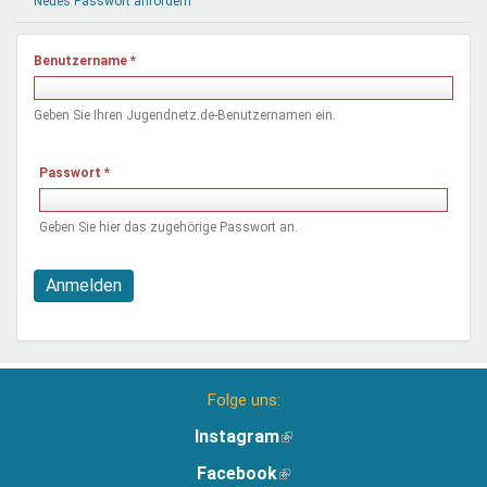
Neues Passwort anfordern
Mentoren & Projekte
Benutzername
*
Schule & Beruf
Geben Sie Ihren Jugendnetz.de-Benutzernamen ein.
Demokratie & Beteiligung
Passwort
*
Geben Sie hier das zugehörige Passwort an.
Anmelden
Folge uns:
Instagram
(Link
ist
Facebook
(Link
extern)