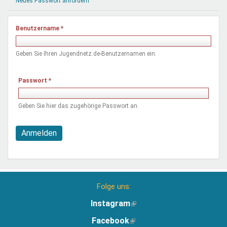
Neues Passwort anfordern
Mentoren & Projekte
Benutzername
*
Schule & Beruf
Geben Sie Ihren Jugendnetz.de-Benutzernamen ein.
Demokratie & Beteiligung
Passwort
*
Geben Sie hier das zugehörige Passwort an.
Anmelden
Folge uns:
Instagram
(Link
ist
Facebook
(Link
extern)