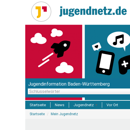
Direkt
zum
Inhalt
Jugendinformation Baden-Württemberg
Schlüsselwörter
Startseite
News
Jugendnetz
Vor Ort
Sie
Freizeit & Reisen
Startseite
Mein Jugendnetz
sind
hier
Einrichtungen