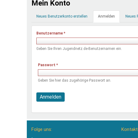
Mein Konto
Ferienfreizeiten
Primäre
Sprung ins Ausland
Neues Benutzerkonto erstellen
Anmelden
(aktiver
Neues 
Reiter
Reiter)
Benutzername
*
Geben Sie Ihren Jugendnetz.de-Benutzernamen ein.
Passwort
*
Geben Sie hier das zugehörige Passwort an.
Anmelden
Folge uns:
Kontakt