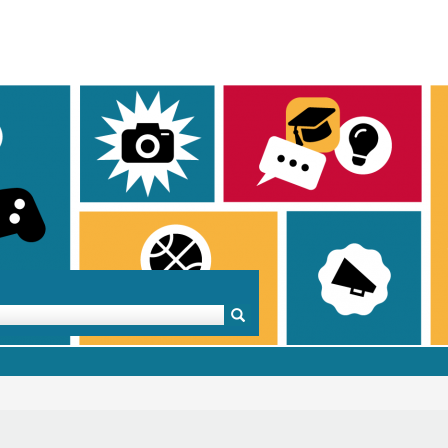
Mentoren & Projekte
Schule & Beruf
Demok
Projekte
Schulen in BW
Demok