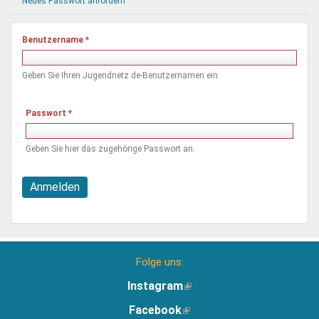
Neues Passwort anfordern
Mentoren & Projekte
Benutzername
*
Schule & Beruf
Geben Sie Ihren Jugendnetz.de-Benutzernamen ein.
Demokratie & Beteiligung
Passwort
*
Geben Sie hier das zugehörige Passwort an.
Anmelden
Folge uns:
Instagram
(Link
ist
Facebook
(Link
extern)