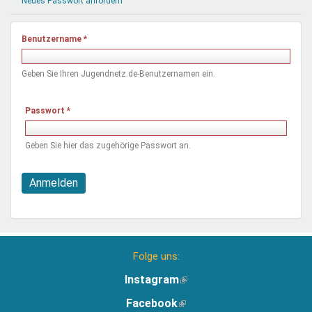
Neues Passwort anfordern
Mentoren & Projekte
Benutzername
*
Schule & Beruf
Geben Sie Ihren Jugendnetz.de-Benutzernamen ein.
Demokratie & Beteiligung
Passwort
*
Geben Sie hier das zugehörige Passwort an.
Anmelden
Folge uns:
Instagram
(Link
ist
Facebook
(Link
extern)