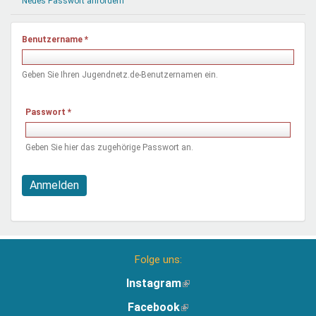
Neues Passwort anfordern
Mentoren & Projekte
Benutzername
*
Schule & Beruf
Geben Sie Ihren Jugendnetz.de-Benutzernamen ein.
Demokratie & Beteiligung
Passwort
*
Geben Sie hier das zugehörige Passwort an.
Anmelden
Folge uns:
Instagram
(Link
ist
Facebook
(Link
extern)