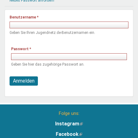
Neues Passwort anfordern
Mentoren & Projekte
Benutzername
*
Schule & Beruf
Geben Sie Ihren Jugendnetz.de-Benutzernamen ein.
Demokratie & Beteiligung
Passwort
*
Geben Sie hier das zugehörige Passwort an.
Anmelden
Folge uns:
Instagram
(Link
ist
Facebook
(Link
extern)