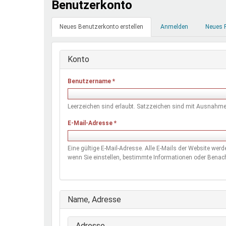
Benutzerkonto
Ferienfreizeiten
Primäre
Sprung ins Ausland
Neues Benutzerkonto erstellen
(aktiver
Anmelden
Neues 
Reiter
Reiter)
Konto
Benutzername
*
Leerzeichen sind erlaubt. Satzzeichen sind mit Ausnahme 
E-Mail-Adresse
*
Eine gültige E-Mail-Adresse. Alle E-Mails der Website wer
wenn Sie einstellen, bestimmte Informationen oder Benach
Ausblenden
Name, Adresse
Adresse