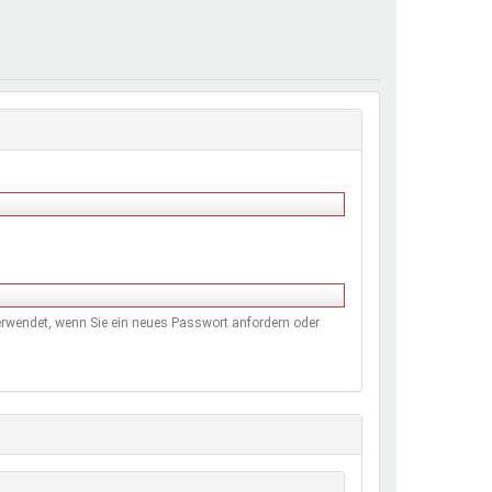
henrechte
ltcoach
darbeitsnetz
dgemeinderäte
ct! im Netz
dagentur
 verwendet, wenn Sie ein neues Passwort anfordern oder