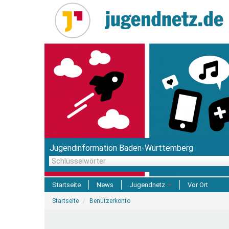
Direkt
zum
Inhalt
Jugendinformation Baden-Württemberg
Schlüsselwörter
Startseite
News
Jugendnetz
Vor Ort
Sie
Freizeit & Reisen
Startseite
Benutzerkonto
sind
hier
Einrichtungen