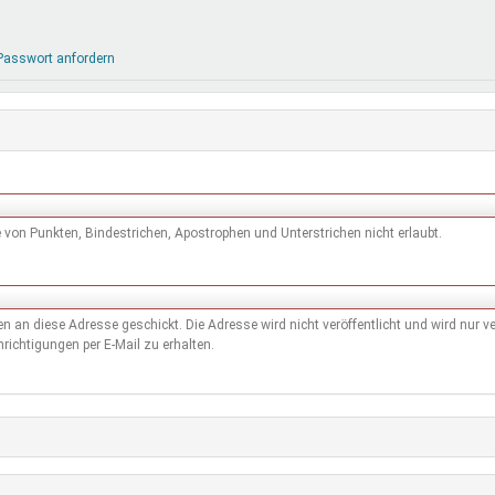
DeinDing BW
Jugendbegleiter
Mensc
Vielfaltcoach
SMpfau (SMV)
Vielfa
Passwort anfordern
Umweltmentoren
SMV im Kultusportal
Jugen
Mitmachen Ehrensache
Qualipass
Jugen
Projektfinanzierung
Junge Seiten
REspe
Jugendstiftung BW
Traumberufe
Jugen
Schülermentoren-Programme
von Punkten, Bindestrichen, Apostrophen und Unterstrichen nicht erlaubt.
den an diese Adresse geschickt. Die Adresse wird nicht veröffentlicht und wird nur
richtigungen per E-Mail zu erhalten.