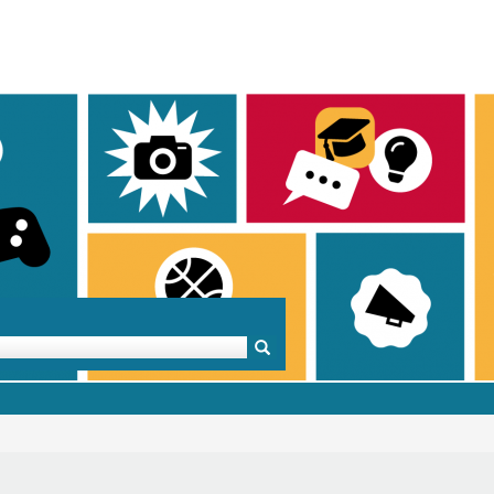
Mentoren & Projekte
Schule & Beruf
Demok
Projekte
Schulen in BW
Demok