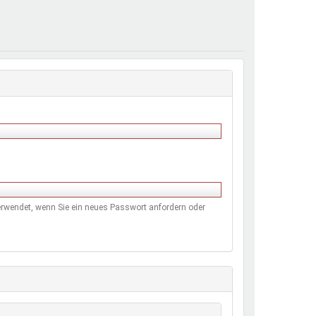
henrechte
ltcoach
darbeitsnetz
dgemeinderäte
ct! im Netz
dagentur
 verwendet, wenn Sie ein neues Passwort anfordern oder