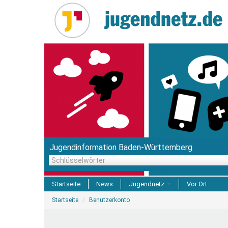
Direkt
zum
Inhalt
Jugendinformation Baden-Württemberg
Schlüsselwörter
Startseite
News
Jugendnetz
Vor Ort
Sie
Freizeit & Reisen
Startseite
Benutzerkonto
sind
hier
Einrichtungen