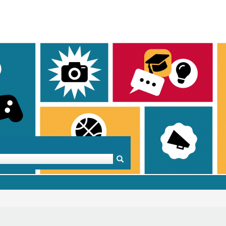
Mentoren & Projekte
Schule & Beruf
Demok
Projekte
Schulen in BW
Demok