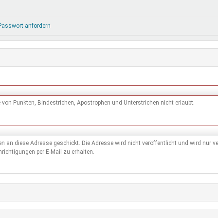
DeinDing BW
Jugendbegleiter
Mensc
Vielfaltcoach
SMpfau (SMV)
Vielfa
Passwort anfordern
Umweltmentoren
SMV im Kultusportal
Jugen
Mitmachen Ehrensache
Qualipass
Jugen
Projektfinanzierung
Junge Seiten
REspe
Jugendstiftung BW
Traumberufe
Jugen
Schülermentoren-Programme
von Punkten, Bindestrichen, Apostrophen und Unterstrichen nicht erlaubt.
den an diese Adresse geschickt. Die Adresse wird nicht veröffentlicht und wird nur
richtigungen per E-Mail zu erhalten.