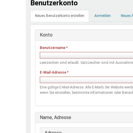
Benutzerkonto
Ferienfreizeiten
Primäre
Sprung ins Ausland
Neues Benutzerkonto erstellen
(aktiver
Anmelden
Neues 
Reiter
Reiter)
Konto
Benutzername
*
Leerzeichen sind erlaubt. Satzzeichen sind mit Ausnahme 
E-Mail-Adresse
*
Eine gültige E-Mail-Adresse. Alle E-Mails der Website wer
wenn Sie einstellen, bestimmte Informationen oder Benach
Ausblenden
Name, Adresse
Adresse