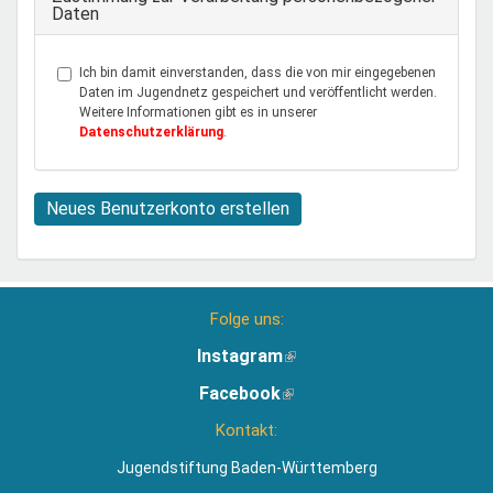
Daten
Ich bin damit einverstanden, dass die von mir eingegebenen
Daten im Jugendnetz gespeichert und veröffentlicht werden.
Weitere Informationen gibt es in unserer
Datenschutzerklärung
.
Neues Benutzerkonto erstellen
Folge uns:
Instagram
(Link
ist
Facebook
(Link
extern)
ist
Kontakt:
extern)
Jugendstiftung Baden-Württemberg