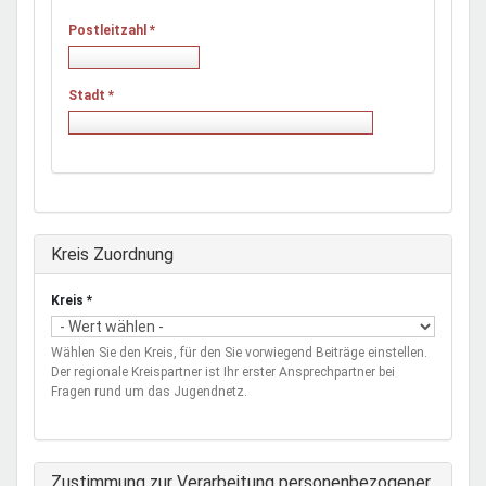
Postleitzahl
*
Stadt
*
Ausblenden
Kreis Zuordnung
Kreis
*
Wählen Sie den Kreis, für den Sie vorwiegend Beiträge einstellen.
Der regionale Kreispartner ist Ihr erster Ansprechpartner bei
Fragen rund um das Jugendnetz.
Zustimmung zur Verarbeitung personenbezogener