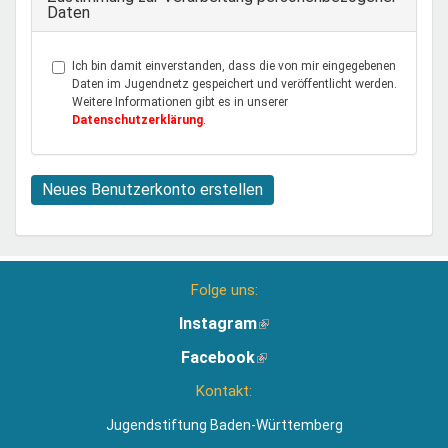
Daten
Ich bin damit einverstanden, dass die von mir eingegebenen
Daten im Jugendnetz gespeichert und veröffentlicht werden.
Weitere Informationen gibt es in unserer
Datenschutzerklärung
.
Neues Benutzerkonto erstellen
Folge uns:
Instagram
(Link
ist
Facebook
(Link
extern)
ist
Kontakt:
extern)
Jugendstiftung Baden-Württemberg