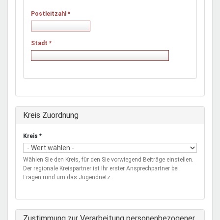
Postleitzahl
*
Stadt
*
Ausblenden
Kreis Zuordnung
Kreis
*
Wählen Sie den Kreis, für den Sie vorwiegend Beiträge einstellen.
Der regionale Kreispartner ist Ihr erster Ansprechpartner bei
Fragen rund um das Jugendnetz.
Zustimmung zur Verarbeitung personenbezogener