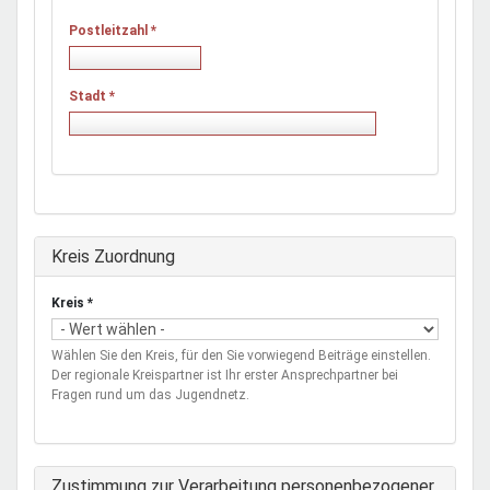
Postleitzahl
*
Stadt
*
Ausblenden
Kreis Zuordnung
Kreis
*
Wählen Sie den Kreis, für den Sie vorwiegend Beiträge einstellen.
Der regionale Kreispartner ist Ihr erster Ansprechpartner bei
Fragen rund um das Jugendnetz.
Zustimmung zur Verarbeitung personenbezogener