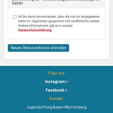
Daten
Ich bin damit einverstanden, dass die von mir eingegebenen
Daten im Jugendnetz gespeichert und veröffentlicht werden.
Weitere Informationen gibt es in unserer
Datenschutzerklärung
.
Neues Benutzerkonto erstellen
Folge uns:
Instagram
(Link
ist
Facebook
(Link
extern)
ist
Kontakt:
extern)
Jugendstiftung Baden-Württemberg