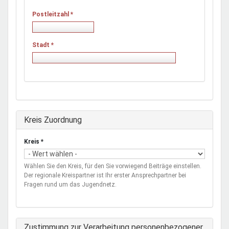
Postleitzahl
*
Stadt
*
Ausblenden
Kreis Zuordnung
Kreis
*
Wählen Sie den Kreis, für den Sie vorwiegend Beiträge einstellen.
Der regionale Kreispartner ist Ihr erster Ansprechpartner bei
Fragen rund um das Jugendnetz.
Zustimmung zur Verarbeitung personenbezogener