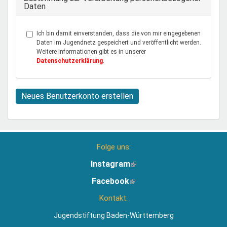
Daten
Ich bin damit einverstanden, dass die von mir eingegebenen
Daten im Jugendnetz gespeichert und veröffentlicht werden.
Weitere Informationen gibt es in unserer
Datenschutzerklärung
.
Neues Benutzerkonto erstellen
Folge uns:
Instagram
(Link
ist
Facebook
(Link
extern)
ist
Kontakt:
extern)
Jugendstiftung Baden-Württemberg