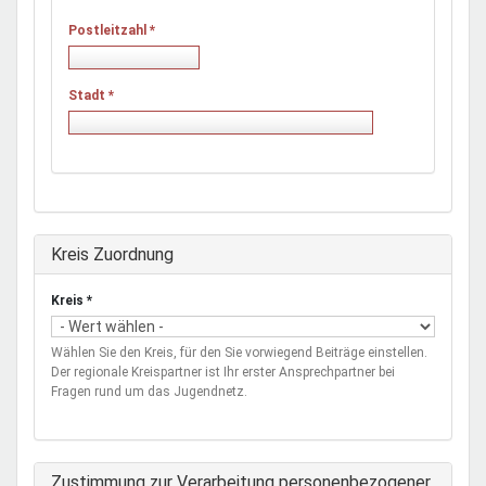
Postleitzahl
*
Stadt
*
Ausblenden
Kreis Zuordnung
Kreis
*
Wählen Sie den Kreis, für den Sie vorwiegend Beiträge einstellen.
Der regionale Kreispartner ist Ihr erster Ansprechpartner bei
Fragen rund um das Jugendnetz.
Zustimmung zur Verarbeitung personenbezogener