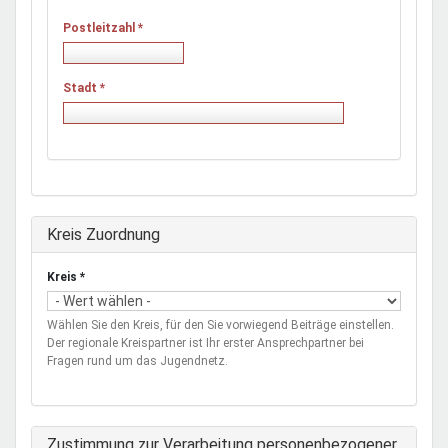
Postleitzahl
*
Stadt
*
Ausblenden
Kreis Zuordnung
Kreis
*
Wählen Sie den Kreis, für den Sie vorwiegend Beiträge einstellen.
Der regionale Kreispartner ist Ihr erster Ansprechpartner bei
Fragen rund um das Jugendnetz.
Zustimmung zur Verarbeitung personenbezogener