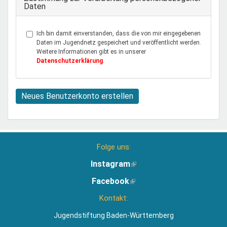
Daten
Ich bin damit einverstanden, dass die von mir eingegebenen
Daten im Jugendnetz gespeichert und veröffentlicht werden.
Weitere Informationen gibt es in unserer
Datenschutzerklärung
.
Neues Benutzerkonto erstellen
Folge uns:
Instagram
(Link
ist
Facebook
(Link
extern)
ist
Kontakt:
extern)
Jugendstiftung Baden-Württemberg