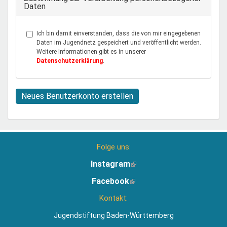
Daten
Ich bin damit einverstanden, dass die von mir eingegebenen
Daten im Jugendnetz gespeichert und veröffentlicht werden.
Weitere Informationen gibt es in unserer
Datenschutzerklärung
.
Neues Benutzerkonto erstellen
Folge uns:
Instagram
(Link
ist
Facebook
(Link
extern)
ist
Kontakt:
extern)
Jugendstiftung Baden-Württemberg