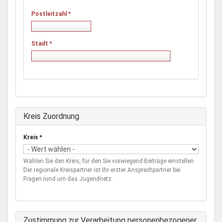
Postleitzahl
*
Stadt
*
Ausblenden
Kreis Zuordnung
Kreis
*
Wählen Sie den Kreis, für den Sie vorwiegend Beiträge einstellen.
Der regionale Kreispartner ist Ihr erster Ansprechpartner bei
Fragen rund um das Jugendnetz.
Zustimmung zur Verarbeitung personenbezogener