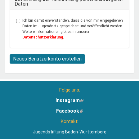
Daten
Ich bin damit einverstanden, dass die von mir eingegebenen
Daten im Jugendnetz gespeichert und veröffentlicht werden.
Weitere Informationen gibt es in unserer
Datenschutzerklärung
.
Neues Benutzerkonto erstellen
Folge uns:
Instagram
(Link
ist
Facebook
(Link
extern)
ist
Kontakt:
extern)
Jugendstiftung Baden-Württemberg