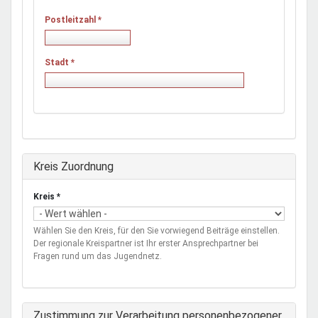
Postleitzahl
*
Stadt
*
Ausblenden
Kreis Zuordnung
Kreis
*
Wählen Sie den Kreis, für den Sie vorwiegend Beiträge einstellen.
Der regionale Kreispartner ist Ihr erster Ansprechpartner bei
Fragen rund um das Jugendnetz.
Zustimmung zur Verarbeitung personenbezogener