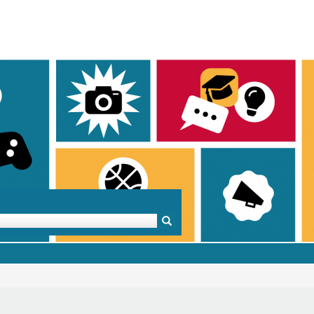
Mentoren & Projekte
Schule & Beruf
Demok
Projekte
Schulen in BW
Demok