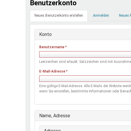
Benutzerkonto
Ferienfreizeiten
Primäre
Sprung ins Ausland
Neues Benutzerkonto erstellen
(aktiver
Anmelden
Neues 
Reiter
Reiter)
Konto
Benutzername
*
Leerzeichen sind erlaubt. Satzzeichen sind mit Ausnahme 
E-Mail-Adresse
*
Eine gültige E-Mail-Adresse. Alle E-Mails der Website wer
wenn Sie einstellen, bestimmte Informationen oder Benach
Ausblenden
Name, Adresse
Adresse