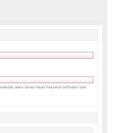
henrechte
ltcoach
darbeitsnetz
dgemeinderäte
ct! im Netz
dagentur
 verwendet, wenn Sie ein neues Passwort anfordern oder