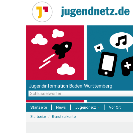
Direkt
zum
Inhalt
Jugendinformation Baden-Württemberg
Schlüsselwörter
Startseite
News
Jugendnetz
Vor Ort
Sie
Freizeit & Reisen
Startseite
Benutzerkonto
sind
hier
Einrichtungen