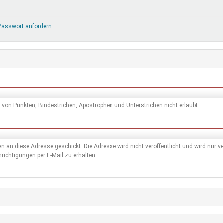
DeinDing BW
Jugendbegleiter
Mensc
Vielfaltcoach
SMpfau (SMV)
Vielfa
Passwort anfordern
Umweltmentoren
SMV im Kultusportal
Jugen
Mitmachen Ehrensache
Qualipass
Jugen
Projektfinanzierung
Junge Seiten
REspe
Jugendstiftung BW
Traumberufe
Jugen
Schülermentoren-Programme
von Punkten, Bindestrichen, Apostrophen und Unterstrichen nicht erlaubt.
den an diese Adresse geschickt. Die Adresse wird nicht veröffentlicht und wird nur
richtigungen per E-Mail zu erhalten.