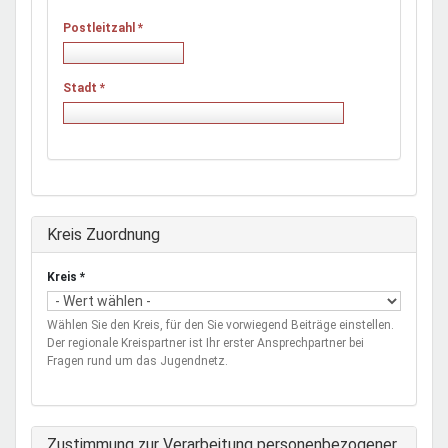
Postleitzahl
*
Stadt
*
Ausblenden
Kreis Zuordnung
Kreis
*
Wählen Sie den Kreis, für den Sie vorwiegend Beiträge einstellen.
Der regionale Kreispartner ist Ihr erster Ansprechpartner bei
Fragen rund um das Jugendnetz.
Zustimmung zur Verarbeitung personenbezogener