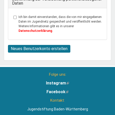
Daten
Ich bin damit einverstanden, dass die von mir eingegebenen
Daten im Jugendnetz gespeichert und veröffentlicht werden.
Weitere Informationen gibt es in unserer
Datenschutzerklärung
.
Neues Benutzerkonto erstellen
Folge uns:
Instagram
(Link
ist
Facebook
(Link
extern)
ist
Kontakt:
extern)
Jugendstiftung Baden-Württemberg