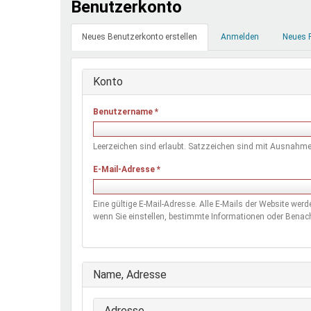
Benutzerkonto
Ferienfreizeiten
Primäre
Sprung ins Ausland
Neues Benutzerkonto erstellen
(aktiver
Anmelden
Neues 
Reiter
Reiter)
Konto
Benutzername
*
Leerzeichen sind erlaubt. Satzzeichen sind mit Ausnahme 
E-Mail-Adresse
*
Eine gültige E-Mail-Adresse. Alle E-Mails der Website wer
wenn Sie einstellen, bestimmte Informationen oder Benach
Ausblenden
Name, Adresse
Adresse