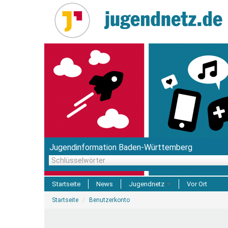
Direkt
zum
Inhalt
Jugendinformation Baden-Württemberg
Schlüsselwörter
Startseite
News
Jugendnetz
Vor Ort
Sie
Freizeit & Reisen
Startseite
Benutzerkonto
sind
hier
Einrichtungen