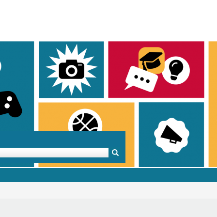
Mentoren & Projekte
Schule & Beruf
Demok
Projekte
Schulen in BW
Demok