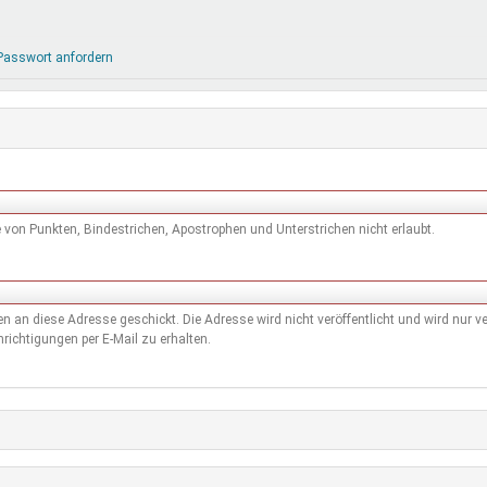
DeinDing BW
Jugendbegleiter
Mensc
Vielfaltcoach
SMpfau (SMV)
Vielfa
Passwort anfordern
Umweltmentoren
SMV im Kultusportal
Jugen
Mitmachen Ehrensache
Qualipass
Jugen
Projektfinanzierung
Junge Seiten
REspe
Jugendstiftung BW
Traumberufe
Jugen
Schülermentoren-Programme
von Punkten, Bindestrichen, Apostrophen und Unterstrichen nicht erlaubt.
den an diese Adresse geschickt. Die Adresse wird nicht veröffentlicht und wird nur
richtigungen per E-Mail zu erhalten.