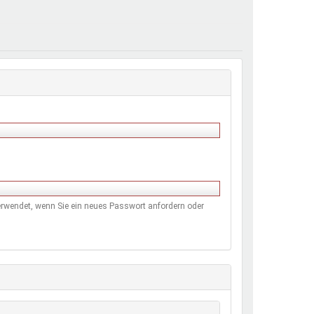
henrechte
ltcoach
darbeitsnetz
dgemeinderäte
ct! im Netz
dagentur
 verwendet, wenn Sie ein neues Passwort anfordern oder