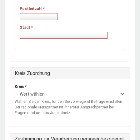
Postleitzahl
*
Stadt
*
Ausblenden
Kreis Zuordnung
Kreis
*
Wählen Sie den Kreis, für den Sie vorwiegend Beiträge einstellen.
Der regionale Kreispartner ist Ihr erster Ansprechpartner bei
Fragen rund um das Jugendnetz.
Zustimmung zur Verarbeitung personenbezogener