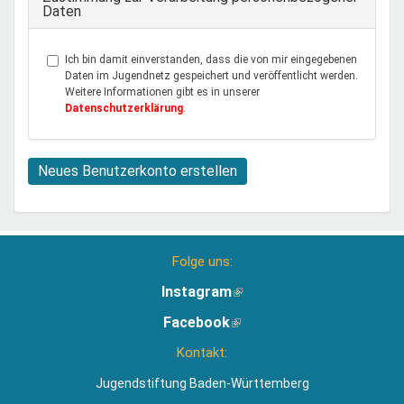
Daten
Ich bin damit einverstanden, dass die von mir eingegebenen
Daten im Jugendnetz gespeichert und veröffentlicht werden.
Weitere Informationen gibt es in unserer
Datenschutzerklärung
.
Neues Benutzerkonto erstellen
Folge uns:
Instagram
(Link
ist
Facebook
(Link
extern)
ist
Kontakt:
extern)
Jugendstiftung Baden-Württemberg