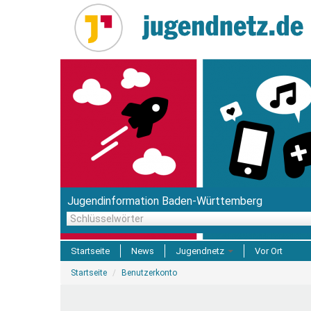
Direkt
zum
Inhalt
Jugendinformation Baden-Württemberg
Schlüsselwörter
Startseite
News
Jugendnetz
Vor Ort
Sie
Freizeit & Reisen
Startseite
Benutzerkonto
sind
hier
Einrichtungen