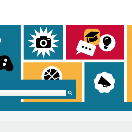
Mentoren & Projekte
Schule & Beruf
Demok
Projekte
Schulen in BW
Demok