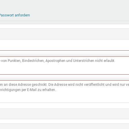
DeinDing BW
Jugendbegleiter
Mensc
Vielfaltcoach
SMpfau (SMV)
Vielfa
Passwort anfordern
Umweltmentoren
SMV im Kultusportal
Jugen
Mitmachen Ehrensache
Qualipass
Jugen
Projektfinanzierung
Junge Seiten
REspe
Jugendstiftung BW
Traumberufe
Jugen
Schülermentoren-Programme
von Punkten, Bindestrichen, Apostrophen und Unterstrichen nicht erlaubt.
den an diese Adresse geschickt. Die Adresse wird nicht veröffentlicht und wird nur
richtigungen per E-Mail zu erhalten.