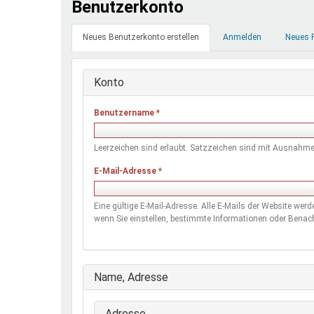
Benutzerkonto
Ferienfreizeiten
Primäre
Sprung ins Ausland
Neues Benutzerkonto erstellen
(aktiver
Anmelden
Neues 
Reiter
Reiter)
Konto
Benutzername
*
Leerzeichen sind erlaubt. Satzzeichen sind mit Ausnahme 
E-Mail-Adresse
*
Eine gültige E-Mail-Adresse. Alle E-Mails der Website wer
wenn Sie einstellen, bestimmte Informationen oder Benach
Ausblenden
Name, Adresse
Adresse