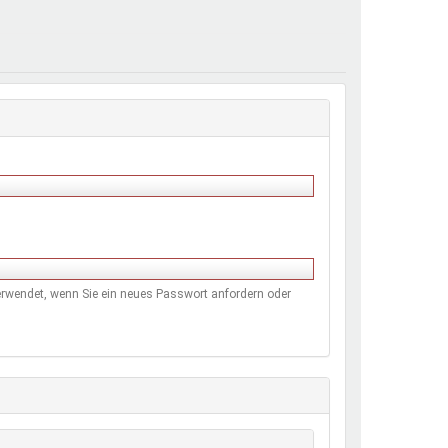
henrechte
ltcoach
darbeitsnetz
dgemeinderäte
ct! im Netz
dagentur
 verwendet, wenn Sie ein neues Passwort anfordern oder