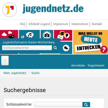
Direkt
zum
Inhalt
FAQ
Infobrief Jugend
Impressum
Datenschutz
Kontakt
Jugendinformation Baden-Württemberg
Schlüsselwörter
Anmelden
Registrieren
Startseite
Sie
Mein Jugendnetz
Suche
sind
News
hier
Jugendnetz
Suchergebnisse
Freizeit & Reisen
Vor Ort
Schlüsselwörter