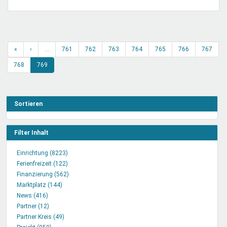
Mentoren & Projekte
Schule & Beruf
«
‹
…
761
762
763
764
765
766
767
768
769
Demokratie & Beteiligung
Sortieren
Filter Inhalt
Einrichtung (8223)
Einrichtung
Ferienfreizeit (122)
Filter
Ferienfreizeit
Finanzierung (562)
anwenden
Filter
Finanzierung
Marktplatz (144)
Marktplatz
anwenden
Filter
News (416)
News
Filter
anwenden
Partner (12)
Filter
Partner
anwenden
Partner Kreis (49)
anwenden
Filter
Partner