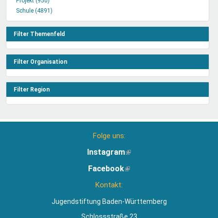
Projekt (950)
anwenden
Projekt
Kreis
Schule (4891)
Filter
Schule
Filter
anwenden
Filter
anwenden
anwenden
Filter Themenfeld
Filter Organisation
Filter Region
Folge uns:
Instagram
(Link
ist
Facebook
(Link
extern)
ist
Kontakt:
extern)
Jugendstiftung Baden-Württemberg
Schlossstraße 23