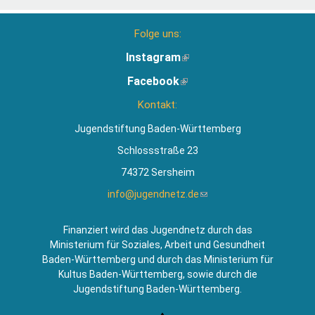
Folge uns:
Instagram
(Link
ist
Facebook
(Link
extern)
ist
Kontakt:
extern)
Jugendstiftung Baden-Württemberg
Schlossstraße 23
74372 Sersheim
info@jugendnetz.de
(Link
sendet
E-
Finanziert wird das Jugendnetz durch das
Mail)
Ministerium für Soziales, Arbeit und Gesundheit
Baden-Württemberg und durch das Ministerium für
Kultus Baden-Württemberg, sowie durch die
Jugendstiftung Baden-Württemberg.