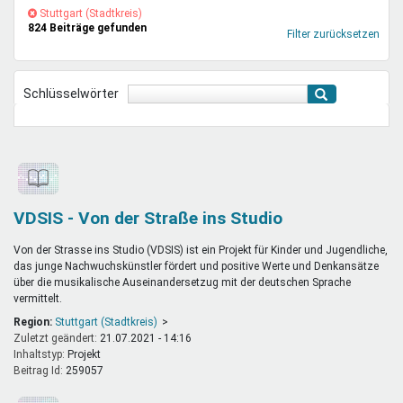
Mentoren & Projekte
(-)
Stuttgart
Stuttgart (Stadtkreis)
824 Beiträge gefunden
(Stadtkreis)-
Filter zurücksetzen
Filter
entfernen
Schule & Beruf
Schlüsselwörter
Demokratie & Beteiligung
VDSIS - Von der Straße ins Studio
Von der Strasse ins Studio (VDSIS) ist ein Projekt für Kinder und Jugendliche,
das junge Nachwuchskünstler fördert und positive Werte und Denkansätze
über die musikalische Auseinandersetzug mit der deutschen Sprache
vermittelt.
Region:
Stuttgart (Stadtkreis)
Zuletzt geändert:
21.07.2021 - 14:16
Inhaltstyp:
projekt
Beitrag Id:
259057