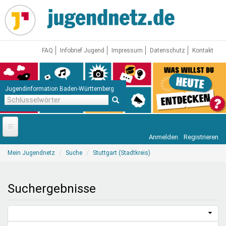
Direkt
zum
Inhalt
FAQ
Infobrief Jugend
Impressum
Datenschutz
Kontakt
Jugendinformation Baden-Württemberg
Schlüsselwörter
Anmelden
Registrieren
Startseite
Sie
Mein Jugendnetz
Suche
Stuttgart (Stadtkreis)
sind
News
hier
Jugendnetz
Suchergebnisse
Freizeit & Reisen
Vor Ort
Aktuelle Suche