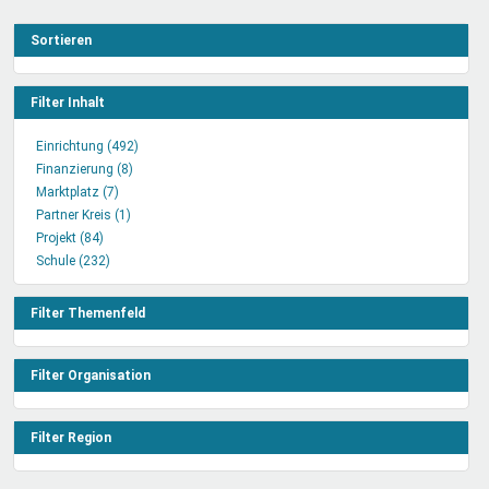
Sortieren
Filter Inhalt
Einrichtung (492)
Einrichtung
Finanzierung (8)
Finanzierung
Filter
Marktplatz (7)
Marktplatz
Filter
anwenden
Partner Kreis (1)
Filter
Partner
anwenden
Projekt (84)
Projekt
anwenden
Kreis
Schule (232)
Filter
Schule
Filter
anwenden
Filter
anwenden
anwenden
Filter Themenfeld
Filter Organisation
Filter Region