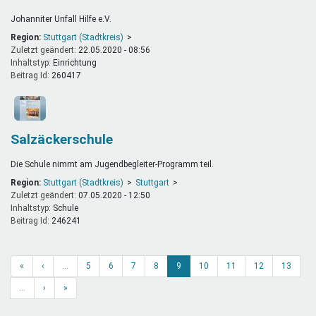
Johanniter Unfall Hilfe e.V.
Region:
Stuttgart (Stadtkreis)
Zuletzt geändert:
22.05.2020 - 08:56
Inhaltstyp:
einrichtung
Beitrag Id:
260417
Salzäckerschule
Die Schule nimmt am Jugendbegleiter-Programm teil.
Region:
Stuttgart (Stadtkreis)
Stuttgart
Zuletzt geändert:
07.05.2020 - 12:50
Inhaltstyp:
schule
Beitrag Id:
246241
«
‹
…
5
6
7
8
9
10
11
12
13
…
›
»