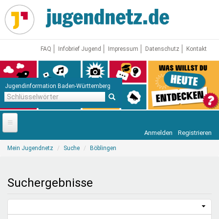
Direkt
zum
Inhalt
FAQ
Infobrief Jugend
Impressum
Datenschutz
Kontakt
Jugendinformation Baden-Württemberg
Schlüsselwörter
Anmelden
Registrieren
Startseite
Sie
Mein Jugendnetz
Suche
Böblingen
sind
News
hier
Jugendnetz
Suchergebnisse
Freizeit & Reisen
Vor Ort
Aktuelle Suche