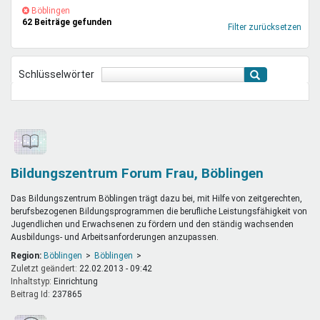
Mentoren & Projekte
(-)
Böblingen-
Böblingen
62 Beiträge gefunden
Filter
Filter zurücksetzen
entfernen
Schule & Beruf
Schlüsselwörter
Demokratie & Beteiligung
Bildungszentrum Forum Frau, Böblingen
Das Bildungszentrum Böblingen trägt dazu bei, mit Hilfe von zeitgerechten,
berufsbezogenen Bildungsprogrammen die berufliche Leistungsfähigkeit von
Jugendlichen und Erwachsenen zu fördern und den ständig wachsenden
Ausbildungs- und Arbeitsanforderungen anzupassen.
Region:
Böblingen
Böblingen
Zuletzt geändert:
22.02.2013 - 09:42
Inhaltstyp:
einrichtung
Beitrag Id:
237865