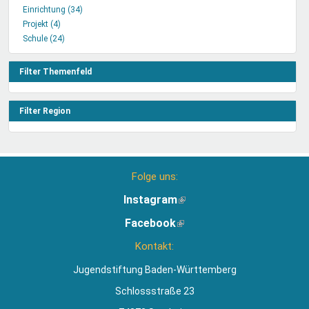
Einrichtung (34)
Einrichtung
Projekt (4)
Projekt
Filter
Schule (24)
Filter
Schule
anwenden
anwenden
Filter
anwenden
Filter Themenfeld
Filter Region
Folge uns:
Instagram
(Link
ist
Facebook
(Link
extern)
ist
Kontakt:
extern)
Jugendstiftung Baden-Württemberg
Schlossstraße 23