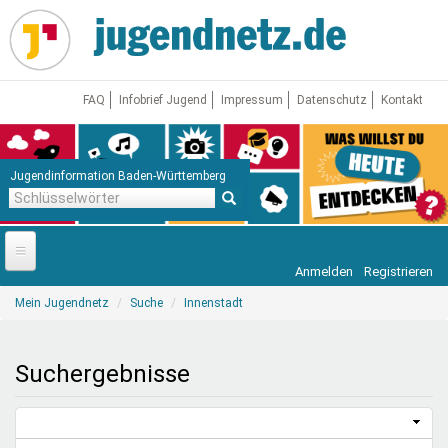
Direkt
zum
Inhalt
FAQ
Infobrief Jugend
Impressum
Datenschutz
Kontakt
Jugendinformation Baden-Württemberg
Schlüsselwörter
Anmelden
Registrieren
Startseite
Sie
Mein Jugendnetz
Suche
Innenstadt
sind
News
hier
Jugendnetz
Suchergebnisse
Freizeit & Reisen
Vor Ort
Aktuelle Suche