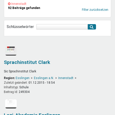
Mentoren & Projekte
(-)
Innenstadt-
Innenstadt
92 Beiträge gefunden
Filter
Filter zurücksetzen
entfernen
Schule & Beruf
Schlüsselwörter
Demokratie & Beteiligung
Sprachinstitut Clark
Sic Sprachinstitut Clark
Region:
Esslingen
Esslingen a.N.
Innenstadt
Zuletzt geändert:
01.12.2015 - 18:54
Inhaltstyp:
schule
Beitrag Id:
249304