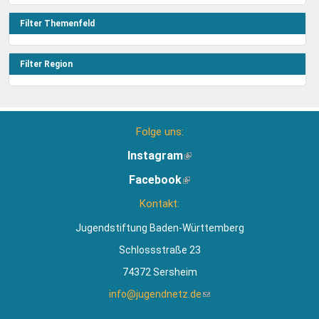
Filter
anwenden
anwenden
Filter Themenfeld
Filter Region
Folge uns:
Instagram
(Link
ist
Facebook
(Link
extern)
ist
Kontakt:
extern)
Jugendstiftung Baden-Württemberg
Schlossstraße 23
74372 Sersheim
info@jugendnetz.de
(Link
sendet