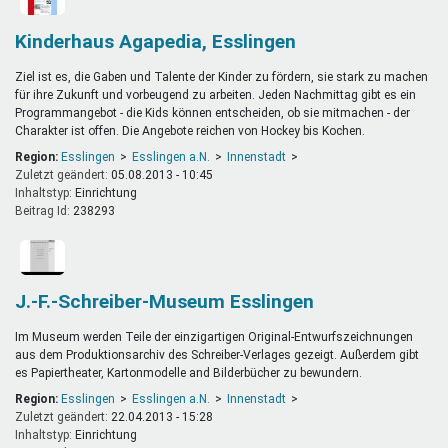
Kinderhaus Agapedia, Esslingen
Ziel ist es, die Gaben und Talente der Kinder zu fördern, sie stark zu machen
für ihre Zukunft und vorbeugend zu arbeiten. Jeden Nachmittag gibt es ein
Programmangebot - die Kids können entscheiden, ob sie mitmachen - der
Charakter ist offen. Die Angebote reichen von Hockey bis Kochen.
Region:
Esslingen
Esslingen a.N.
Innenstadt
Zuletzt geändert:
05.08.2013 - 10:45
Inhaltstyp:
einrichtung
Beitrag Id:
238293
J.-F.-Schreiber-Museum Esslingen
Im Museum werden Teile der einzigartigen Original-Entwurfszeichnungen
aus dem Produktionsarchiv des Schreiber-Verlages gezeigt. Außerdem gibt
es Papiertheater, Kartonmodelle and Bilderbücher zu bewundern.
Region:
Esslingen
Esslingen a.N.
Innenstadt
Zuletzt geändert:
22.04.2013 - 15:28
Inhaltstyp:
einrichtung