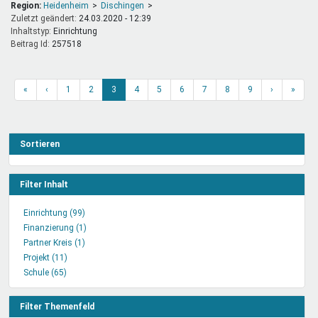
Region:
Heidenheim
Dischingen
Zuletzt geändert:
24.03.2020 - 12:39
Inhaltstyp:
einrichtung
Beitrag Id:
257518
«
‹
1
2
3
4
5
6
7
8
9
›
»
Sortieren
Filter Inhalt
Einrichtung (99)
Einrichtung
Finanzierung (1)
Filter
Finanzierung
Partner Kreis (1)
anwenden
Partner
Filter
Projekt (11)
Projekt
Kreis
anwenden
Schule (65)
Schule
Filter
Filter
Filter
anwenden
anwenden
anwenden
Filter Themenfeld