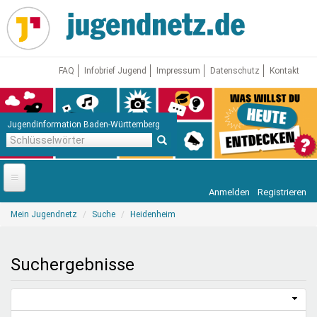
Direkt
zum
Inhalt
FAQ
Infobrief Jugend
Impressum
Datenschutz
Kontakt
Jugendinformation Baden-Württemberg
Schlüsselwörter
Anmelden
Registrieren
Startseite
Sie
Mein Jugendnetz
Suche
Heidenheim
sind
News
hier
Jugendnetz
Suchergebnisse
Freizeit & Reisen
Vor Ort
Aktuelle Suche