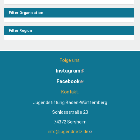
Filter Organisation
Filter Region
Folge uns:
Instagram
(Link
ist
Facebook
(Link
extern)
ist
Kontakt:
extern)
Jugendstiftung Baden-Württemberg
Schlossstraße 23
74372 Sersheim
info@jugendnetz.de
(Link
sendet