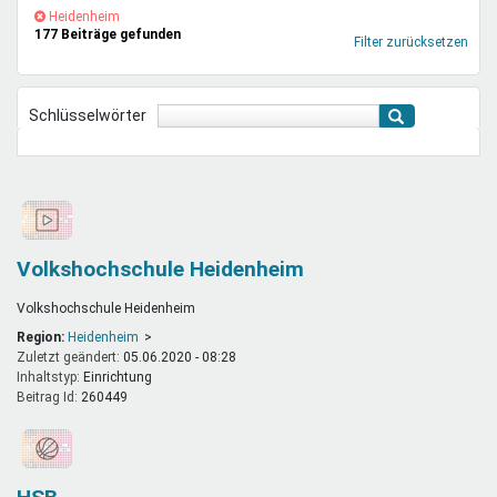
Mentoren & Projekte
(-)
Heidenheim-
Heidenheim
177 Beiträge gefunden
Filter
Filter zurücksetzen
entfernen
Schule & Beruf
Schlüsselwörter
Demokratie & Beteiligung
Volkshochschule Heidenheim
Volkshochschule Heidenheim
Region:
Heidenheim
Zuletzt geändert:
05.06.2020 - 08:28
Inhaltstyp:
einrichtung
Beitrag Id:
260449