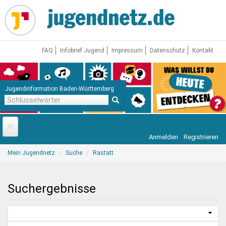
Direkt
zum
Inhalt
FAQ
Infobrief Jugend
Impressum
Datenschutz
Kontakt
Jugendinformation Baden-Württemberg
Schlüsselwörter
Anmelden
Registrieren
Startseite
Sie
Mein Jugendnetz
Suche
Rastatt
sind
News
hier
Jugendnetz
Suchergebnisse
Freizeit & Reisen
Vor Ort
Aktuelle Suche