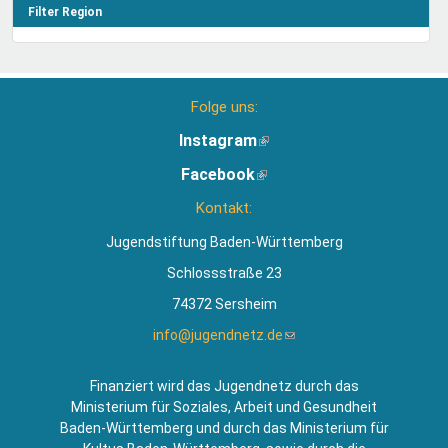
Filter Region
Folge uns:
Instagram
(Link
ist
Facebook
(Link
extern)
ist
Kontakt:
extern)
Jugendstiftung Baden-Württemberg
Schlossstraße 23
74372 Sersheim
info@jugendnetz.de
(Link
sendet
E-
Finanziert wird das Jugendnetz durch das
Mail)
Ministerium für Soziales, Arbeit und Gesundheit
Baden-Württemberg und durch das Ministerium für