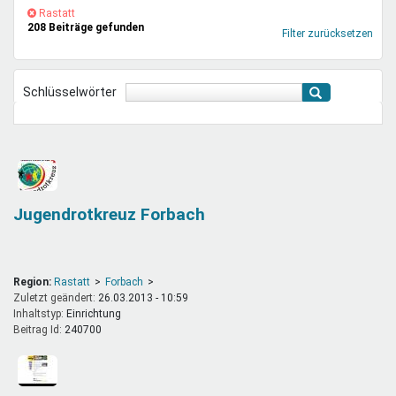
Mentoren & Projekte
(-)
Rastatt-
Rastatt
208 Beiträge gefunden
Filter
Filter zurücksetzen
entfernen
Schule & Beruf
Schlüsselwörter
Demokratie & Beteiligung
Jugendrotkreuz Forbach
Region:
Rastatt
Forbach
Zuletzt geändert:
26.03.2013 - 10:59
Inhaltstyp:
einrichtung
Beitrag Id:
240700