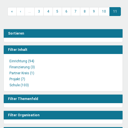
«
‹
…
3
4
5
6
7
8
9
10
11
Sortieren
Filter Inhalt
Einrichtung (94)
Einrichtung
Finanzierung (3)
Filter
Finanzierung
Partner Kreis (1)
anwenden
Partner
Filter
Projekt (7)
Projekt
Kreis
anwenden
Schule (103)
Filter
Schule
Filter
anwenden
Filter
anwenden
anwenden
Filter Themenfeld
Filter Organisation