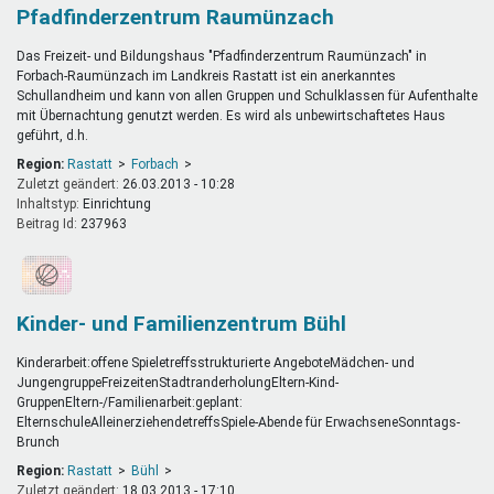
Pfadfinderzentrum Raumünzach
Das Freizeit- und Bildungshaus "Pfadfinderzentrum Raumünzach" in
Forbach-Raumünzach im Landkreis Rastatt ist ein anerkanntes
Schullandheim und kann von allen Gruppen und Schulklassen für Aufenthalte
mit Übernachtung genutzt werden. Es wird als unbewirtschaftetes Haus
geführt, d.h.
Region:
Rastatt
Forbach
Zuletzt geändert:
26.03.2013 - 10:28
Inhaltstyp:
einrichtung
Beitrag Id:
237963
Kinder- und Familienzentrum Bühl
Kinderarbeit:offene Spieletreffsstrukturierte AngeboteMädchen- und
JungengruppeFreizeitenStadtranderholungEltern-Kind-
GruppenEltern-/Familienarbeit:geplant:
ElternschuleAlleinerziehendetreffsSpiele-Abende für ErwachseneSonntags-
Brunch
Region:
Rastatt
Bühl
Zuletzt geändert:
18.03.2013 - 17:10