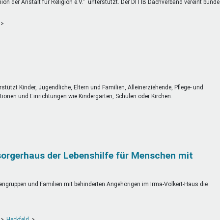
on der Anstalt für Religion e.V." unterstützt. Der DITIB Dachverband vereint bund
ützt Kinder, Jugendliche, Eltern und Familien, Alleinerziehende, Pflege- und
tionen und Einrichtungen wie Kindergärten, Schulen oder Kirchen.
sorgerhaus der Lebenshilfe für Menschen mit
rtengruppen und Familien mit behinderten Angehörigen im Irma-Volkert-Haus die
Heckfeld