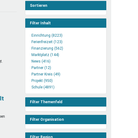
henrechte
Sortieren
ltcoach
darbeitsnetz
Filter Inhalt
dgemeinderäte
Einrichtung (8223)
Einrichtung
ct! im Netz
Ferienfreizeit (123)
Filter
Ferienfreizeit
dagentur
Finanzierung (562)
anwenden
Filter
Finanzierung
Marktplatz (144)
Marktplatz
anwenden
Filter
t.
News (416)
News
Filter
anwenden
Partner (12)
Filter
Partner
anwenden
Partner Kreis (49)
anwenden
Filter
Partner
Projekt (950)
anwenden
Projekt
Kreis
Schule (4891)
Filter
Schule
Filter
anwenden
Filter
anwenden
lt
anwenden
Filter Themenfeld
pen
Filter Organisation
Filter Region