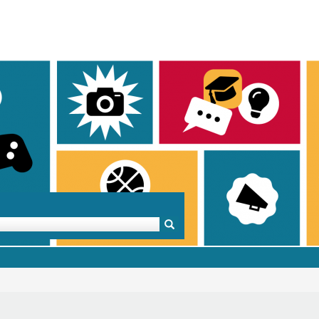
Mentoren & Projekte
Schule & Beruf
Demok
Projekte
Schulen in BW
Demok