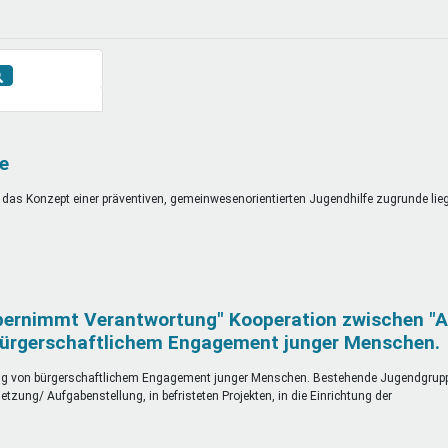
DeinDing BW
Jugendbegleiter
Mensc
Vielfaltcoach
SMpfau (SMV)
Vielfa
Umweltmentoren
SMV im Kultusportal
Jugen
Mitmachen Ehrensache
Qualipass
Jugen
Projektfinanzierung
Junge Seiten
REspe
Jugendstiftung BW
Traumberufe
Jugen
e
Schülermentoren-Programme
r das Konzept einer präventiven, gemeinwesenorientierten Jugendhilfe zugrunde lieg
ernimmt Verantwortung" Kooperation zwischen "A
bürgerschaftlichem Engagement junger Menschen.
ung von bürgerschaftlichem Engagement junger Menschen. Bestehende Jugendgrup
etzung/ Aufgabenstellung, in befristeten Projekten, in die Einrichtung der