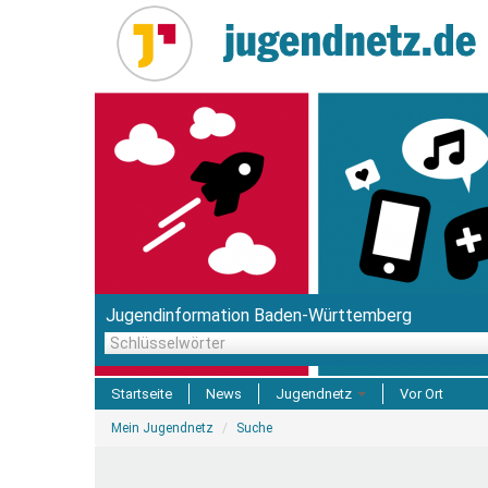
Direkt
zum
Inhalt
Jugendinformation Baden-Württemberg
Schlüsselwörter
Startseite
News
Jugendnetz
Vor Ort
Sie
Freizeit & Reisen
Mein Jugendnetz
Suche
sind
hier
Einrichtungen