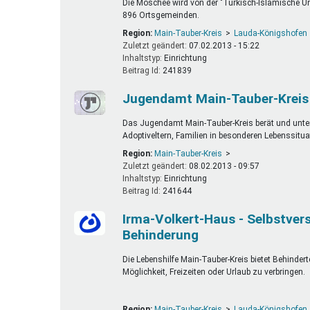
Die Moschee wird von der "Türkisch-Islamische Uni
896 Ortsgemeinden.
Region:
Main-Tauber-Kreis
Lauda-Königshofen
Zuletzt geändert:
07.02.2013 - 15:22
Inhaltstyp:
einrichtung
Beitrag Id:
241839
Jugendamt Main-Tauber-Kreis
Das Jugendamt Main-Tauber-Kreis berät und unterst
Adoptiveltern, Familien in besonderen Lebenssitua
Region:
Main-Tauber-Kreis
Zuletzt geändert:
08.02.2013 - 09:57
Inhaltstyp:
einrichtung
Beitrag Id:
241644
Irma-Volkert-Haus - Selbstver
Behinderung
Die Lebenshilfe Main-Tauber-Kreis bietet Behinde
Möglichkeit, Freizeiten oder Urlaub zu verbringen.
Region:
Main-Tauber-Kreis
Lauda-Königshofen