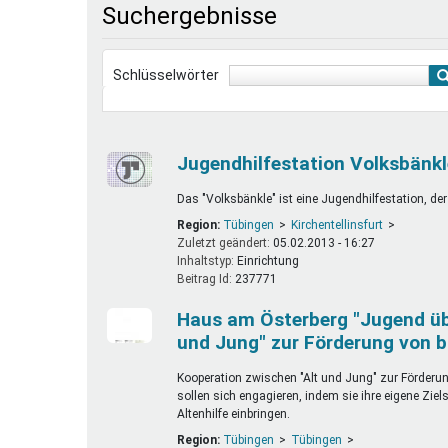
Suchergebnisse
Ferienfreizeiten
Sprung ins Ausland
Schlüsselwörter
Jugendhilfestation Volksbänkl
Das "Volksbänkle" ist eine Jugendhilfestation, de
Region:
Tübingen
Kirchentellinsfurt
Zuletzt geändert:
05.02.2013 - 16:27
Inhaltstyp:
einrichtung
Beitrag Id:
237771
Haus am Österberg "Jugend üb
und Jung" zur Förderung von 
Kooperation zwischen "Alt und Jung" zur Förder
sollen sich engagieren, indem sie ihre eigene Ziels
Altenhilfe einbringen.
Region:
Tübingen
Tübingen