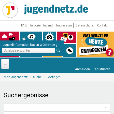
Direkt
zum
Inhalt
FAQ
Infobrief Jugend
Impressum
Datenschutz
Kontakt
Jugendinformation Baden-Württemberg
Schlüsselwörter
Anmelden
Registrieren
Startseite
Sie
Mein Jugendnetz
Suche
Böblingen
sind
News
hier
Jugendnetz
Suchergebnisse
Freizeit & Reisen
Vor Ort
Aktuelle Suche