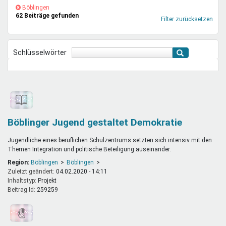
Mentoren & Projekte
(-)
Böblingen-
Böblingen
62 Beiträge gefunden
Filter
Filter zurücksetzen
entfernen
Schule & Beruf
Schlüsselwörter
Demokratie & Beteiligung
Böblinger Jugend gestaltet Demokratie
Jugendliche eines beruflichen Schulzentrums setzten sich intensiv mit den
Themen Integration und politische Beteiligung auseinander.
Region:
Böblingen
Böblingen
Zuletzt geändert:
04.02.2020 - 14:11
Inhaltstyp:
projekt
Beitrag Id:
259259