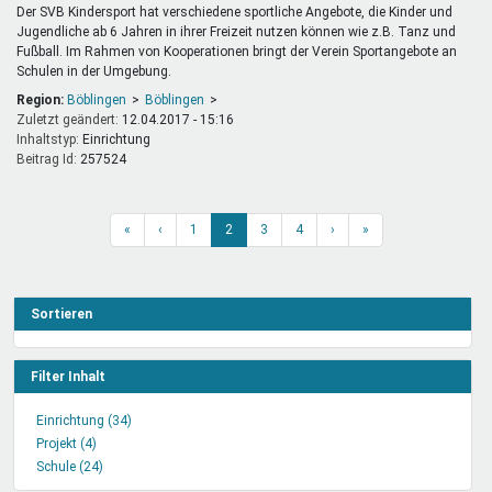
Der SVB Kindersport hat verschiedene sportliche Angebote, die Kinder und
Jugendliche ab 6 Jahren in ihrer Freizeit nutzen können wie z.B. Tanz und
Fußball. Im Rahmen von Kooperationen bringt der Verein Sportangebote an
Schulen in der Umgebung.
Region:
Böblingen
Böblingen
Zuletzt geändert:
12.04.2017 - 15:16
Inhaltstyp:
einrichtung
Beitrag Id:
257524
«
‹
1
2
3
4
›
»
Sortieren
Filter Inhalt
Einrichtung (34)
Einrichtung
Projekt (4)
Projekt
Filter
Schule (24)
Filter
Schule
anwenden
anwenden
Filter