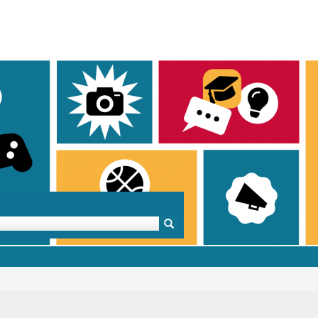
Mentoren & Projekte
Schule & Beruf
Demok
Projekte
Schulen in BW
Demok