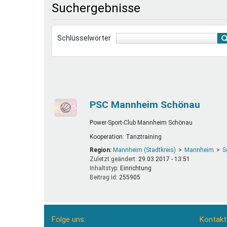
Suchergebnisse
Ferienfreizeiten
Sprung ins Ausland
Schlüsselwörter
PSC Mannheim Schönau
Power-Sport-Club Mannheim Schönau
Kooperation: Tanztraining
Region:
Mannheim (Stadtkreis)
Mannheim
S
Zuletzt geändert:
29.03.2017 - 13:51
Inhaltstyp:
einrichtung
Beitrag Id:
255905
Folge uns:
Kontakt