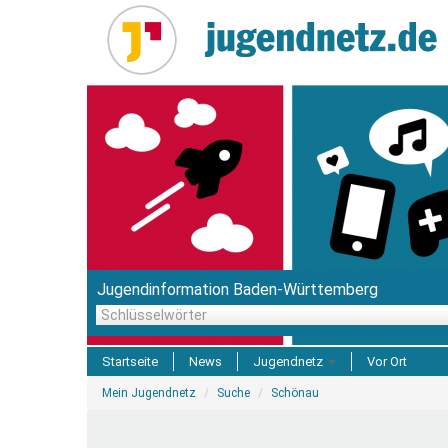
Direkt
zum
Inhalt
Jugendinformation Baden-Württemberg
Schlüsselwörter
Startseite
News
Jugendnetz
Vor Ort
Sie
Freizeit & Reisen
Mein Jugendnetz
Suche
Schönau
sind
hier
Einrichtungen