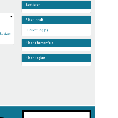
henrechte
Sortieren
ltcoach
darbeitsnetz
Filter Inhalt
dgemeinderäte
Einrichtung (1)
Einrichtung
ct! im Netz
cksetzen
Filter
dagentur
anwenden
Filter Themenfeld
Filter Region