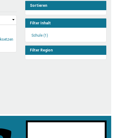
henrechte
Sortieren
ltcoach
darbeitsnetz
Filter Inhalt
dgemeinderäte
Schule (1)
Schule
ct! im Netz
cksetzen
Filter
dagentur
anwenden
Filter Region