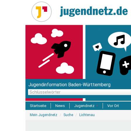
Direkt
zum
Inhalt
Jugendinformation Baden-Württemberg
Schlüsselwörter
Startseite
News
Jugendnetz
Vor Ort
Sie
Freizeit & Reisen
Mein Jugendnetz
Suche
Lichtenau
sind
hier
Einrichtungen