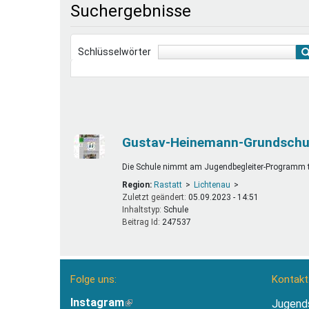
Suchergebnisse
Ferienfreizeiten
Sprung ins Ausland
Schlüsselwörter
Gustav-Heinemann-Grundschul
Die Schule nimmt am Jugendbegleiter-Programm te
Region:
Rastatt
Lichtenau
Zuletzt geändert:
05.09.2023 - 14:51
Inhaltstyp:
schule
Beitrag Id:
247537
Folge uns:
Kontakt
Instagram
(Link
Jugend