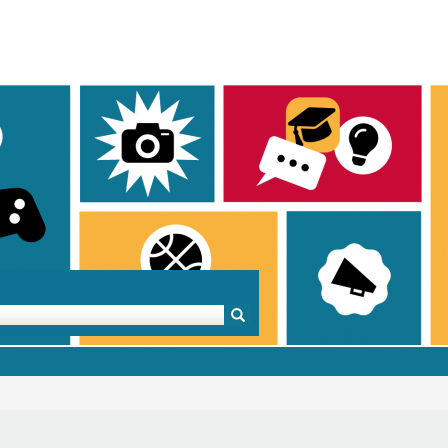
Mentoren & Projekte
Schule & Beruf
Demok
Projekte
Schulen in BW
Demok