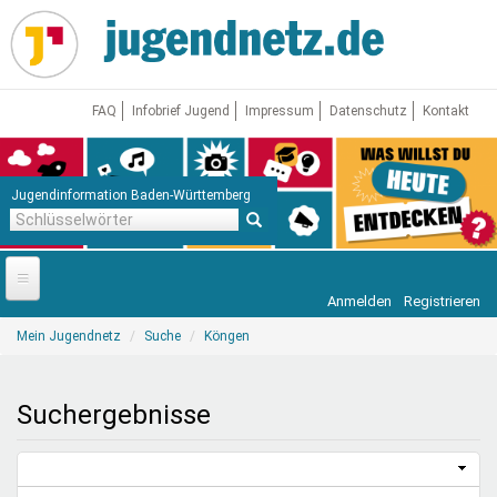
Direkt
zum
Inhalt
FAQ
Infobrief Jugend
Impressum
Datenschutz
Kontakt
Jugendinformation Baden-Württemberg
Schlüsselwörter
Anmelden
Registrieren
Startseite
Sie
Mein Jugendnetz
Suche
Köngen
sind
News
hier
Jugendnetz
Suchergebnisse
Freizeit & Reisen
Vor Ort
Aktuelle Suche