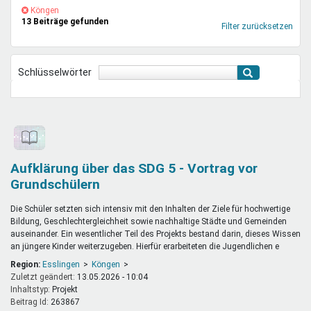
Mentoren & Projekte
(-)
Köngen-
Köngen
13 Beiträge gefunden
Filter
Filter zurücksetzen
entfernen
Schule & Beruf
Schlüsselwörter
Demokratie & Beteiligung
Aufklärung über das SDG 5 - Vortrag vor
Grundschülern
Die Schüler setzten sich intensiv mit den Inhalten der Ziele für hochwertige
Bildung, Geschlechtergleichheit sowie nachhaltige Städte und Gemeinden
auseinander. Ein wesentlicher Teil des Projekts bestand darin, dieses Wissen
an jüngere Kinder weiterzugeben. Hierfür erarbeiteten die Jugendlichen e
Region:
Esslingen
Köngen
Zuletzt geändert:
13.05.2026 - 10:04
Inhaltstyp:
projekt
Beitrag Id:
263867