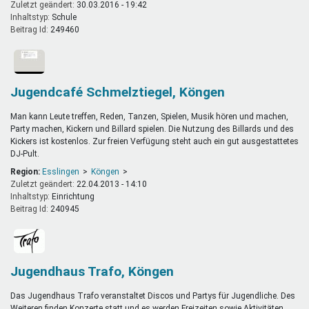
Zuletzt geändert:
30.03.2016 - 19:42
Inhaltstyp:
schule
Beitrag Id:
249460
Jugendcafé Schmelztiegel, Köngen
Man kann Leute treffen, Reden, Tanzen, Spielen, Musik hören und machen,
Party machen, Kickern und Billard
spielen. Die Nutzung des Billards und des
Kickers ist kostenlos.
Zur freien Verfügung steht auch ein gut ausgestattetes
DJ-Pult.
Region:
Esslingen
Köngen
Zuletzt geändert:
22.04.2013 - 14:10
Inhaltstyp:
einrichtung
Beitrag Id:
240945
Jugendhaus Trafo, Köngen
Das Jugendhaus Trafo veranstaltet Discos und Partys für Jugendliche. Des
Weiteren finden Konzerte statt und es werden Freizeiten sowie Aktivitäten