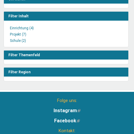
Filter Inhalt
Einrichtung (4)
Einrichtung
Projekt (7)
Projekt
Filter
Schule (2)
Schule
Filter
anwenden
Filter
anwenden
anwenden
Filter Themenfeld
Filter Region
Folge uns:
Instagram
(Link
ist
Facebook
(Link
extern)
ist
Kontakt:
extern)