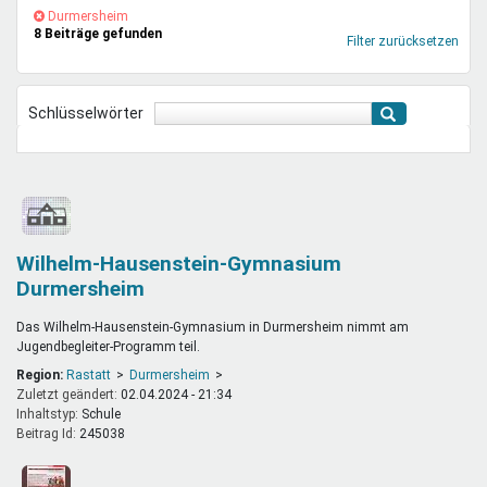
Mentoren & Projekte
(-)
Durmersheim-
Durmersheim
8 Beiträge gefunden
Filter
Filter zurücksetzen
entfernen
Schule & Beruf
Schlüsselwörter
Demokratie & Beteiligung
Wilhelm-Hausenstein-Gymnasium
Durmersheim
Das Wilhelm-Hausenstein-Gymnasium in Durmersheim nimmt am
Jugendbegleiter-Programm teil.
Region:
Rastatt
Durmersheim
Zuletzt geändert:
02.04.2024 - 21:34
Inhaltstyp:
schule
Beitrag Id:
245038