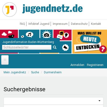
Direkt
zum
Inhalt
FAQ
Infobrief Jugend
Impressum
Datenschutz
Kontakt
Jugendinformation Baden-Württemberg
Schlüsselwörter
Anmelden
Registrieren
Startseite
Sie
Mein Jugendnetz
Suche
Durmersheim
sind
News
hier
Jugendnetz
Suchergebnisse
Freizeit & Reisen
Vor Ort
Aktuelle Suche