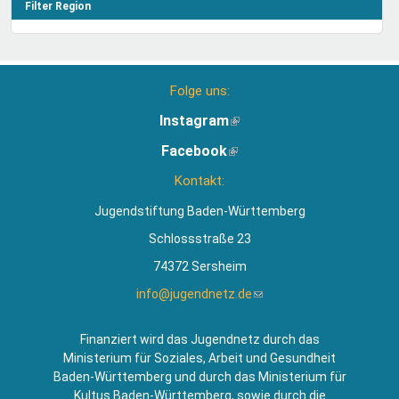
Filter Region
Folge uns:
Instagram
(Link
ist
Facebook
(Link
extern)
ist
Kontakt:
extern)
Jugendstiftung Baden-Württemberg
Schlossstraße 23
74372 Sersheim
info@jugendnetz.de
(Link
sendet
E-
Finanziert wird das Jugendnetz durch das
Mail)
Ministerium für Soziales, Arbeit und Gesundheit
Baden-Württemberg und durch das Ministerium für
Kultus Baden-Württemberg, sowie durch die