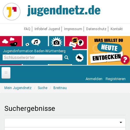
Direkt
zum
Inhalt
FAQ
Infobrief Jugend
Impressum
Datenschutz
Kontakt
Jugendinformation Baden-Württemberg
Schlüsselwörter
Anmelden
Registrieren
Startseite
Sie
Mein Jugendnetz
Suche
Breitnau
sind
News
hier
Jugendnetz
Suchergebnisse
Freizeit & Reisen
Vor Ort
Aktuelle Suche