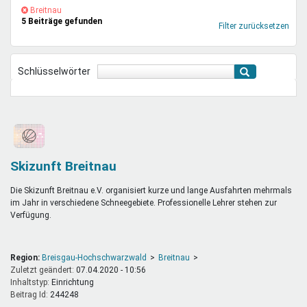
Mentoren & Projekte
(-)
Breitnau-
Breitnau
5 Beiträge gefunden
Filter
Filter zurücksetzen
entfernen
Schule & Beruf
Schlüsselwörter
Demokratie & Beteiligung
Skizunft Breitnau
Die Skizunft Breitnau e.V. organisiert kurze und lange Ausfahrten mehrmals
im Jahr in verschiedene Schneegebiete. Professionelle Lehrer stehen zur
Verfügung.
Region:
Breisgau-Hochschwarzwald
Breitnau
Zuletzt geändert:
07.04.2020 - 10:56
Inhaltstyp:
einrichtung
Beitrag Id:
244248