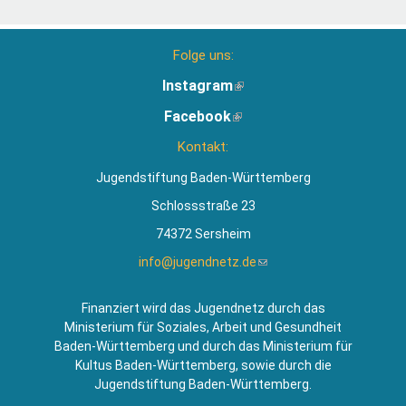
Folge uns:
Instagram
(Link
ist
Facebook
(Link
extern)
ist
Kontakt:
extern)
Jugendstiftung Baden-Württemberg
Schlossstraße 23
74372 Sersheim
info@jugendnetz.de
(Link
sendet
E-
Finanziert wird das Jugendnetz durch das
Mail)
Ministerium für Soziales, Arbeit und Gesundheit
Baden-Württemberg und durch das Ministerium für
Kultus Baden-Württemberg, sowie durch die
Jugendstiftung Baden-Württemberg.