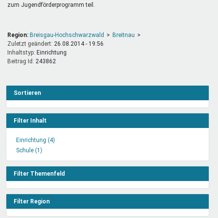
zum Jugendförderprogramm teil.
Region:
Breisgau-Hochschwarzwald
Breitnau
Zuletzt geändert:
26.08.2014 - 19:56
Inhaltstyp:
einrichtung
Beitrag Id:
243862
Sortieren
Filter Inhalt
Einrichtung (4)
Einrichtung
Schule (1)
Schule
Filter
Filter
anwenden
anwenden
Filter Themenfeld
Filter Region