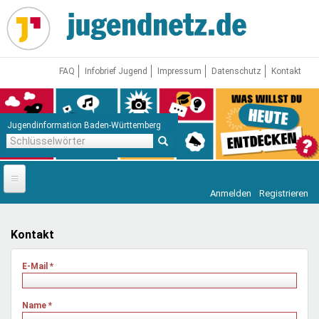
Direkt
zum
Inhalt
FAQ
Infobrief Jugend
Impressum
Datenschutz
Kontakt
Jugendinformation Baden-Württemberg
Schlüsselwörter
Anmelden
Registrieren
Startseite
News
Kontakt
Jugendnetz
E-Mail
*
Freizeit & Reisen
Vor Ort
Name
*