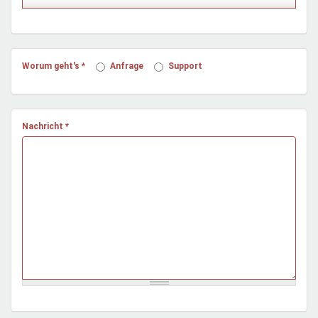
Mentoren & Projekte
Schule & Beruf
Worum geht's
*
Anfrage
Support
Demokratie & Beteiligung
Nachricht
*