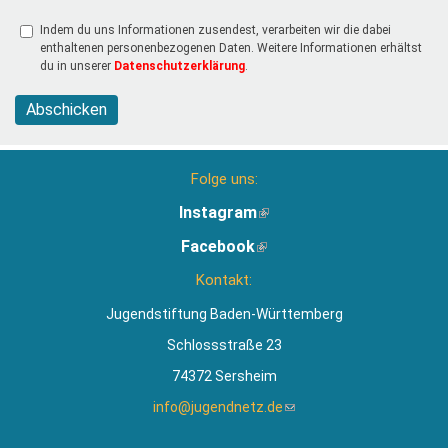
Indem du uns Informationen zusendest, verarbeiten wir die dabei
enthaltenen personenbezogenen Daten. Weitere Informationen erhältst
du in unserer
Datenschutzerklärung
.
Abschicken
Folge uns:
Instagram
(Link
ist
Facebook
(Link
extern)
ist
Kontakt:
extern)
Jugendstiftung Baden-Württemberg
Schlossstraße 23
74372 Sersheim
info@jugendnetz.de
(Link
sendet