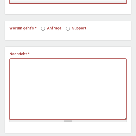
Mentoren & Projekte
Schule & Beruf
Worum geht's
*
Anfrage
Support
Demokratie & Beteiligung
Nachricht
*