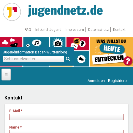
Direkt
zum
Inhalt
FAQ
Infobrief Jugend
Impressum
Datenschutz
Kontakt
Jugendinformation Baden-Württemberg
Schlüsselwörter
Anmelden
Registrieren
Startseite
News
Kontakt
Jugendnetz
E-Mail
*
Freizeit & Reisen
Vor Ort
Name
*