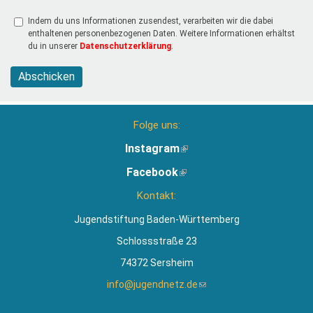
Indem du uns Informationen zusendest, verarbeiten wir die dabei
enthaltenen personenbezogenen Daten. Weitere Informationen erhältst
du in unserer
Datenschutzerklärung
.
Abschicken
Folge uns:
Instagram
(Link
ist
Facebook
(Link
extern)
ist
Kontakt:
extern)
Jugendstiftung Baden-Württemberg
Schlossstraße 23
74372 Sersheim
info@jugendnetz.de
(Link
sendet