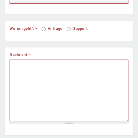
Mentoren & Projekte
Schule & Beruf
Worum geht's
*
Anfrage
Support
Demokratie & Beteiligung
Nachricht
*