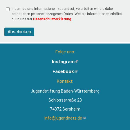
Indem du uns Informationen zusendest, verarbeiten wir die dabei
enthaltenen personenbezogenen Daten. Weitere Informationen erhältst
du in unserer
Datenschutzerklärung
.
Abschicken
Folge uns:
Instagram
(Link
ist
Facebook
(Link
extern)
ist
Kontakt:
extern)
Jugendstiftung Baden-Württemberg
Schlossstraße 23
74372 Sersheim
info@jugendnetz.de
(Link
sendet