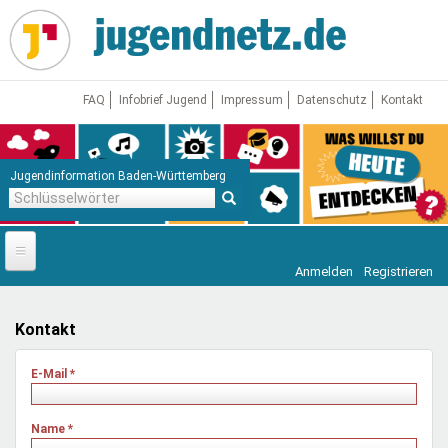
Direkt
zum
Inhalt
FAQ
Infobrief Jugend
Impressum
Datenschutz
Kontakt
Jugendinformation Baden-Württemberg
Schlüsselwörter
Anmelden
Registrieren
Startseite
News
Kontakt
Jugendnetz
E-Mail
*
Freizeit & Reisen
Vor Ort
Name
*