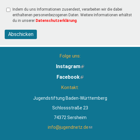
Indem du uns Informationen zusendest, verarbeiten wir die dabei
enthaltenen personenbezogenen Daten. Weitere Informationen erhältst
du in unserer
Datenschutzerklärung
.
Abschicken
Folge uns:
Instagram
(Link
ist
Facebook
(Link
extern)
ist
Kontakt:
extern)
Jugendstiftung Baden-Württemberg
Schlossstraße 23
74372 Sersheim
info@jugendnetz.de
(Link
sendet