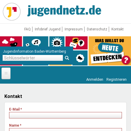
Direkt
zum
Inhalt
FAQ
Infobrief Jugend
Impressum
Datenschutz
Kontakt
Jugendinformation Baden-Württemberg
Schlüsselwörter
Anmelden
Registrieren
Startseite
News
Kontakt
Jugendnetz
E-Mail
*
Freizeit & Reisen
Vor Ort
Name
*