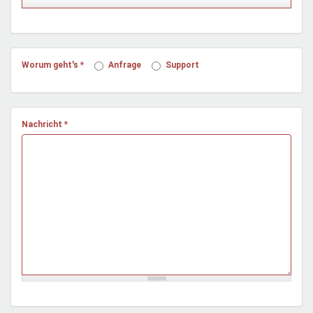
Mentoren & Projekte
Schule & Beruf
Worum geht's
*
Anfrage
Support
Demokratie & Beteiligung
Nachricht
*