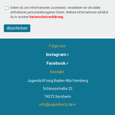
Indem du uns Informationen zusendest, verarbeiten wir die dabei
enthaltenen personenbezogenen Daten. Weitere Informationen erhältst
du in unserer
Datenschutzerklärung
.
Abschicken
Folge uns:
Instagram
(Link
ist
Facebook
(Link
extern)
ist
Kontakt:
extern)
Jugendstiftung Baden-Württemberg
Schlossstraße 23
74372 Sersheim
info@jugendnetz.de
(Link
sendet