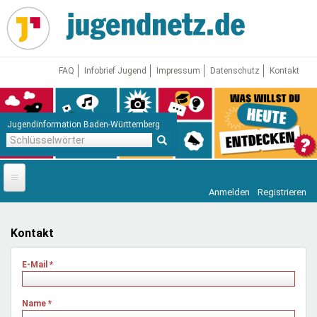
Direkt
zum
Inhalt
FAQ
Infobrief Jugend
Impressum
Datenschutz
Kontakt
Jugendinformation Baden-Württemberg
Schlüsselwörter
Anmelden
Registrieren
Startseite
News
Kontakt
Jugendnetz
E-Mail
*
Freizeit & Reisen
Vor Ort
Name
*