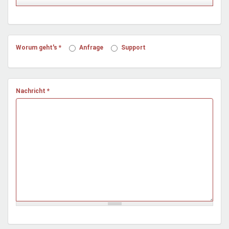
Mentoren & Projekte
Schule & Beruf
Worum geht's
*
Anfrage
Support
Demokratie & Beteiligung
Nachricht
*