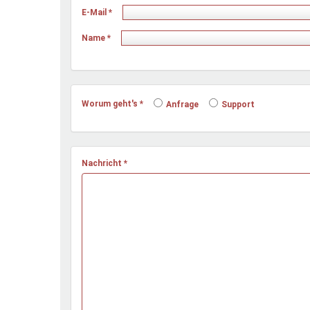
Ferienfreizeiten
E-Mail
*
Sprung ins Ausland
Name
*
Worum geht's
*
Anfrage
Support
Nachricht
*