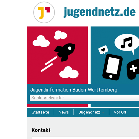
Direkt
zum
Inhalt
Jugendinformation Baden-Württemberg
Schlüsselwörter
Startseite
News
Jugendnetz
Vor Ort
Freizeit & Reisen
Kontakt
Einrichtungen