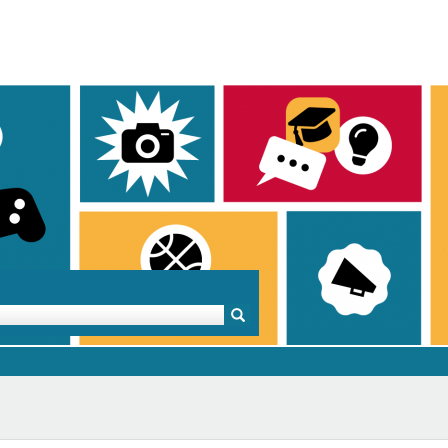
Mentoren & Projekte
Schule & Beruf
Demok
Projekte
Schulen in BW
Demok