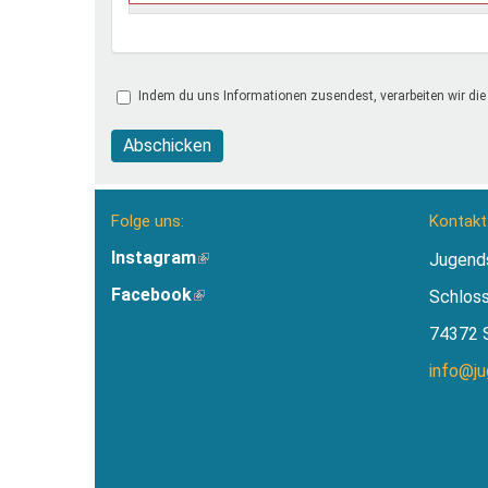
Indem du uns Informationen zusendest, verarbeiten wir die
Abschicken
Folge uns:
Kontakt
Instagram
(Link
Jugend
ist
Facebook
(Link
Schlos
extern)
ist
74372 
extern)
info@j