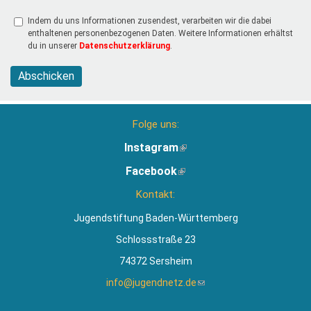
Indem du uns Informationen zusendest, verarbeiten wir die dabei
enthaltenen personenbezogenen Daten. Weitere Informationen erhältst
du in unserer
Datenschutzerklärung
.
Abschicken
Folge uns:
Instagram
(Link
ist
Facebook
(Link
extern)
ist
Kontakt:
extern)
Jugendstiftung Baden-Württemberg
Schlossstraße 23
74372 Sersheim
info@jugendnetz.de
(Link
sendet