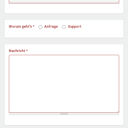
Mentoren & Projekte
Schule & Beruf
Worum geht's
*
Anfrage
Support
Demokratie & Beteiligung
Nachricht
*