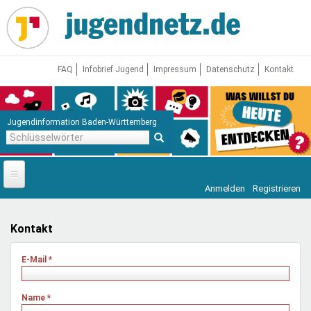
Direkt
zum
Inhalt
FAQ
Infobrief Jugend
Impressum
Datenschutz
Kontakt
Jugendinformation Baden-Württemberg
Schlüsselwörter
Anmelden
Registrieren
Startseite
News
Kontakt
Jugendnetz
E-Mail
*
Freizeit & Reisen
Vor Ort
Name
*