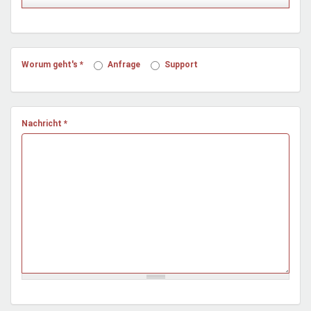
Mentoren & Projekte
Schule & Beruf
Worum geht's
*
Anfrage
Support
Demokratie & Beteiligung
Nachricht
*