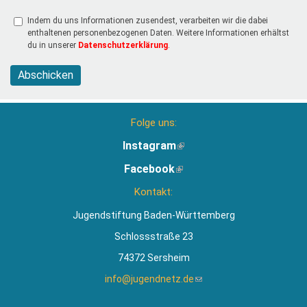
Indem du uns Informationen zusendest, verarbeiten wir die dabei
enthaltenen personenbezogenen Daten. Weitere Informationen erhältst
du in unserer
Datenschutzerklärung
.
Abschicken
Folge uns:
Instagram
(Link
ist
Facebook
(Link
extern)
ist
Kontakt:
extern)
Jugendstiftung Baden-Württemberg
Schlossstraße 23
74372 Sersheim
info@jugendnetz.de
(Link
sendet